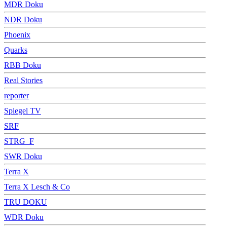
MDR Doku
NDR Doku
Phoenix
Quarks
RBB Doku
Real Stories
reporter
Spiegel TV
SRF
STRG_F
SWR Doku
Terra X
Terra X Lesch & Co
TRU DOKU
WDR Doku