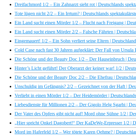
Dreifachmord 1/2 – Ein Zahnarzt sieht rot | Deutschlands spekt
Tote lügen nicht 2/2 – Ein Irrtum? | Deutschlands spektakulärst
Ein Land sucht einen Mörder 1/2 – Flucht nach Freigang | Deut
Ein Land sucht einen Mörder 2/2 – Falsche Fährten | Deutschla
Eingemauert! 1/2 – Ein Sohn verliert seine Eltern | Deutschland
Cold Case nach fast 30 Jahren aufgeklärt: Der Fall von Ursula
Die Schöne und der Beauty Doc 1/2 – Der Hauseinbruch | Deuts
Hinter’s Licht geführt! Der Oberarzt der keiner war! 1/2 | Deut
Die Schöne und der Beauty Doc 2/2 – Die Ehefrau | Deutschlan
Unschuldig im Gefängnis? 2/2 – Gezeichnet von der Haft | Deut
Verliebt in einen Mörder 1/2 – Der Heidemörder | Deutschlands
Liebesdienste für Millionen 2/2 – Der Gigolo Helg Sgarbi | Deu
Der Vater des Opfers gibt nicht auf! Mord ohne Sühne 1/2 | Deu
„Hier spricht Onkel Dagobert!“ Der KaDeWe-Erpresser 1/2 | De
Mord im Haferfeld 1/2 – Wer tötete Karen Oehme? | Deutschlan