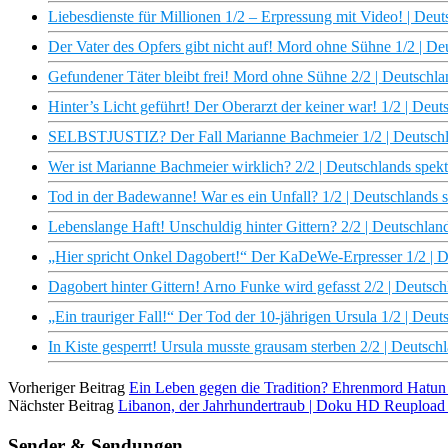
Liebesdienste für Millionen 1/2 – Erpressung mit Video! | Deut
Der Vater des Opfers gibt nicht auf! Mord ohne Sühne 1/2 | Deu
Gefundener Täter bleibt frei! Mord ohne Sühne 2/2 | Deutschlan
Hinter’s Licht geführt! Der Oberarzt der keiner war! 1/2 | Deut
SELBSTJUSTIZ? Der Fall Marianne Bachmeier 1/2 | Deutschlan
Wer ist Marianne Bachmeier wirklich? 2/2 | Deutschlands spekt
Tod in der Badewanne! War es ein Unfall? 1/2 | Deutschlands s
Lebenslange Haft! Unschuldig hinter Gittern? 2/2 | Deutschland
„Hier spricht Onkel Dagobert!“ Der KaDeWe-Erpresser 1/2 | De
Dagobert hinter Gittern! Arno Funke wird gefasst 2/2 | Deutsch
„Ein trauriger Fall!“ Der Tod der 10-jährigen Ursula 1/2 | Deut
In Kiste gesperrt! Ursula musste grausam sterben 2/2 | Deutschl
Vorheriger Beitrag
Ein Leben gegen die Tradition? Ehrenmord Hatun S
Nächster Beitrag
Libanon, der Jahrhundertraub | Doku HD Reupload
Sender & Sendungen