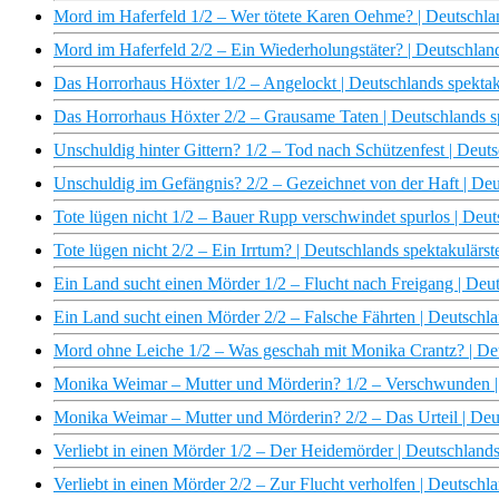
Mord im Haferfeld 1/2 – Wer tötete Karen Oehme? | Deutschlan
Mord im Haferfeld 2/2 – Ein Wiederholungstäter? | Deutschland
Das Horrorhaus Höxter 1/2 – Angelockt | Deutschlands spektaku
Das Horrorhaus Höxter 2/2 – Grausame Taten | Deutschlands sp
Unschuldig hinter Gittern? 1/2 – Tod nach Schützenfest | Deuts
Unschuldig im Gefängnis? 2/2 – Gezeichnet von der Haft | Deut
Tote lügen nicht 1/2 – Bauer Rupp verschwindet spurlos | Deuts
Tote lügen nicht 2/2 – Ein Irrtum? | Deutschlands spektakulärst
Ein Land sucht einen Mörder 1/2 – Flucht nach Freigang | Deut
Ein Land sucht einen Mörder 2/2 – Falsche Fährten | Deutschla
Mord ohne Leiche 1/2 – Was geschah mit Monika Crantz? | Deut
Monika Weimar – Mutter und Mörderin? 1/2 – Verschwunden | D
Monika Weimar – Mutter und Mörderin? 2/2 – Das Urteil | Deut
Verliebt in einen Mörder 1/2 – Der Heidemörder | Deutschlands
Verliebt in einen Mörder 2/2 – Zur Flucht verholfen | Deutschla