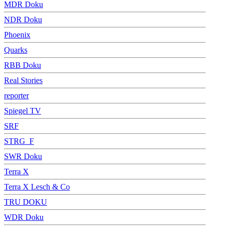
MDR Doku
NDR Doku
Phoenix
Quarks
RBB Doku
Real Stories
reporter
Spiegel TV
SRF
STRG_F
SWR Doku
Terra X
Terra X Lesch & Co
TRU DOKU
WDR Doku