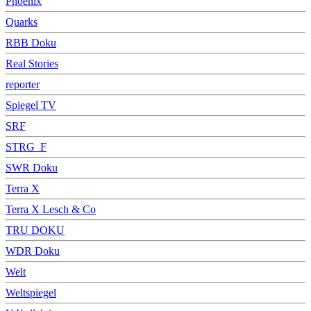
Phoenix
Quarks
RBB Doku
Real Stories
reporter
Spiegel TV
SRF
STRG_F
SWR Doku
Terra X
Terra X Lesch & Co
TRU DOKU
WDR Doku
Welt
Weltspiegel