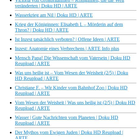
Victoria von Großbritannien – Königinnen, die die Welt
veränderten | Doku HD | ARTE
Wasserkrieg am Nil | Doku HD | ARTE
Krieg der Königinnen: Elisabeth I. – Mörderin auf dem
Thron? | Doku HD | ARTE
Ist Inzest tatsächlich verboten? | Offene Ideen | ARTE
Inzest: Anatomie eines Verbrechens | ARTE Info plus
Mensch Papa! Die Wissenschaft vom Vatersein | Doku HD
Reupload | ARTE
Was uns heilig ist – Vom Wesen der Weisheit (2/5) | Doku
HD Reupload | ARTE
Christiane F. – Wir Kinder vom Bahnhof Zoo | Doku HD
Reupload | ARTE
Vom Wesen der Weisheit | Was uns heilig ist (2/5) | Doku HD
Reupload | ARTE
Wasser | Gute Nachrichten vom Planeten | Doku HD
Reupload | ARTE
Der Mythos vom Ewigen Juden | Doku HD Reupload |
ARTE