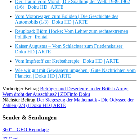
Der Traum vom Mond | Die Spaltung der Welt: 1939-1962
(1/6) | Doku HD | ARTE
Vom Motorwagen zum Boliden | Die Geschichte des
Automobils (1/3) | Doku HD | ARTE
Reupload: Björn Höcke: Vom Lehrer zum rechtsextremen
Politiker | frontal
Kaiser Augustus – Vom Schlächter zum Friedenskaiser |
Doku HD | ARTE
Vom Impfstoff zur Krebstherapie | Doku HD | ARTE
Wie wir gut mit Gewässern umgehen | Gute Nachrichten vom
Planeten | Doku HD | ARTE
Vorheriger Beitrag
Betrüger und Deserteure in der British Army:
Wem droht der Ausschluss? | ZDFinfo Doku
Nächster Beitrag
Der Siegeszug der Mathematik - Die Odyssee der
Zahlen (2/3) | Doku HD | ARTE
Sender & Sendungen
360° – GEO Reportage
37 Grad