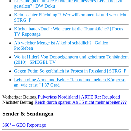
Ist es möglich, unsere Städte für ein besseres Leben neu zu
gestalten? | DW Doku
Kein „echter Flüchtling“? Wer willkommen ist und wer nicht |
STRG_F
Küchenbauer-Duell: Wie teuer ist die Traumküche? | Focus
TV Reportage
Ab welcher Menge ist Alkohol schädlich? | Galileo |
ProSieben
Wo ist Hitler? Von Doppelgängern und geheimen Tonbändern
(2010) | SPIEGEL TV
Gegen Putin: So gefährlich ist Protest in Russland | STRG_F
Leben ohne Arme und Beine: “Ich nehme meinen Körper so
an, wie er ist.” I 37 Grad
Vorheriger Beitrag
Pulverfass Nordirland | ARTE Re: Reupload
Nächster Beitrag
Reich durch sparen: Ab 35 nicht mehr arbeiten???
Sender & Sendungen
360° – GEO Reportage