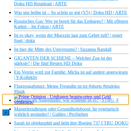
Doku HD Reupload | ARTE
Was uns heilig ist – So schön so gut (5/5) | Doku HD | ARTE
Russisches Gas: Wer ist bereit für das Embargo? | Mit offenen
Karten – Im Fokus | ARTE
Ist es okay, wenn der Muezzin laut zum Gebet ruft? | engel
fragt | doku
Ist hier die Mitte des Universums? | Suzanna Randall
GIGANTEN DER SCHIENE – Welcher Zug ist der
stärkste? | Die fünf Besten HD Doku
Ein Verein wird zur Familie: Micha ist auf andere angewiesen
| Y-Kollektiv
Flugzeugabsturz: Meine Freundin ist tot #shorts #trudoku
#funk
Sklaverei im Nagelstudio: wie schlimm ist es? | STRG_F
Mangelernährung oder Gesundheitsboost: Ist vegetarisch
×
wirklich gesünder? | Galileo | ProSieben
Sarah ist objektophil und liebt ihre Boeing 737 I TRU DOKU