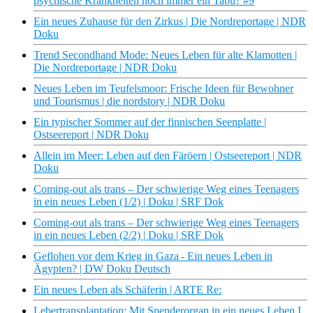
psychische Krankheiten noch immer ein Tabu? #9
Ein neues Zuhause für den Zirkus | Die Nordreportage | NDR
Doku
Trend Secondhand Mode: Neues Leben für alte Klamotten |
Die Nordreportage | NDR Doku
Neues Leben im Teufelsmoor: Frische Ideen für Bewohner
und Tourismus | die nordstory | NDR Doku
Ein typischer Sommer auf der finnischen Seenplatte |
Ostseereport | NDR Doku
Allein im Meer: Leben auf den Färöern | Ostseereport | NDR
Doku
Coming-out als trans – Der schwierige Weg eines Teenagers
in ein neues Leben (1/2) | Doku | SRF Dok
Coming-out als trans – Der schwierige Weg eines Teenagers
in ein neues Leben (2/2) | Doku | SRF Dok
Geflohen vor dem Krieg in Gaza - Ein neues Leben in
Ägypten? | DW Doku Deutsch
Ein neues Leben als Schäferin | ARTE Re:
Lebertransplantation: Mit Spenderorgan in ein neues Leben I