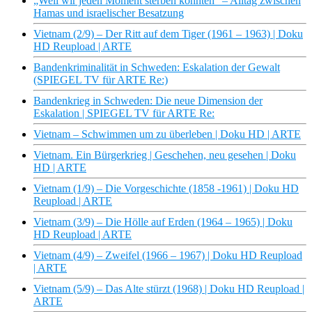
„Weil wir jeden Moment sterben könnten“ – Alltag zwischen
Hamas und israelischer Besatzung
Vietnam (2/9) – Der Ritt auf dem Tiger (1961 – 1963) | Doku
HD Reupload | ARTE
Bandenkriminalität in Schweden: Eskalation der Gewalt
(SPIEGEL TV für ARTE Re:)
Bandenkrieg in Schweden: Die neue Dimension der
Eskalation | SPIEGEL TV für ARTE Re:
Vietnam – Schwimmen um zu überleben | Doku HD | ARTE
Vietnam. Ein Bürgerkrieg | Geschehen, neu gesehen | Doku
HD | ARTE
Vietnam (1/9) – Die Vorgeschichte (1858 -1961) | Doku HD
Reupload | ARTE
Vietnam (3/9) – Die Hölle auf Erden (1964 – 1965) | Doku
HD Reupload | ARTE
Vietnam (4/9) – Zweifel (1966 – 1967) | Doku HD Reupload
| ARTE
Vietnam (5/9) – Das Alte stürzt (1968) | Doku HD Reupload |
ARTE