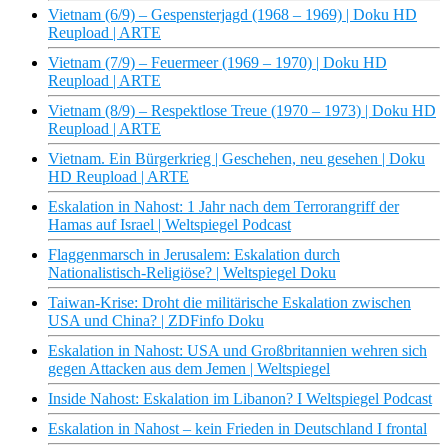
Vietnam (6/9) – Gespensterjagd (1968 – 1969) | Doku HD
Reupload | ARTE
Vietnam (7/9) – Feuermeer (1969 – 1970) | Doku HD
Reupload | ARTE
Vietnam (8/9) – Respektlose Treue (1970 – 1973) | Doku HD
Reupload | ARTE
Vietnam. Ein Bürgerkrieg | Geschehen, neu gesehen | Doku
HD Reupload | ARTE
Eskalation in Nahost: 1 Jahr nach dem Terrorangriff der
Hamas auf Israel | Weltspiegel Podcast
Flaggenmarsch in Jerusalem: Eskalation durch
Nationalistisch-Religiöse? | Weltspiegel Doku
Taiwan-Krise: Droht die militärische Eskalation zwischen
USA und China? | ZDFinfo Doku
Eskalation in Nahost: USA und Großbritannien wehren sich
gegen Attacken aus dem Jemen | Weltspiegel
Inside Nahost: Eskalation im Libanon? I Weltspiegel Podcast
Eskalation in Nahost – kein Frieden in Deutschland I frontal