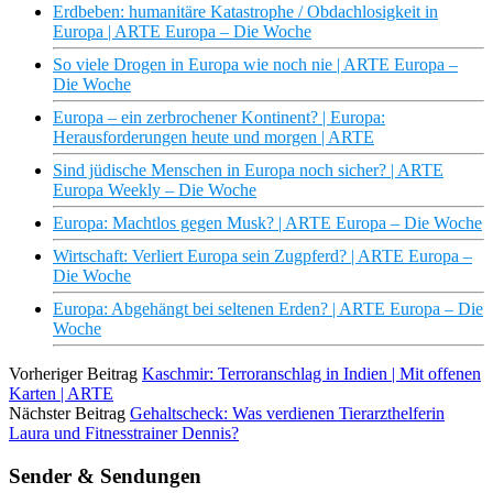
Erdbeben: humanitäre Katastrophe / Obdachlosigkeit in
Europa | ARTE Europa – Die Woche
So viele Drogen in Europa wie noch nie | ARTE Europa –
Die Woche
Europa – ein zerbrochener Kontinent? | Europa:
Herausforderungen heute und morgen | ARTE
Sind jüdische Menschen in Europa noch sicher? | ARTE
Europa Weekly – Die Woche
Europa: Machtlos gegen Musk? | ARTE Europa – Die Woche
Wirtschaft: Verliert Europa sein Zugpferd? | ARTE Europa –
Die Woche
Europa: Abgehängt bei seltenen Erden? | ARTE Europa – Die
Woche
Vorheriger Beitrag
Kaschmir: Terroranschlag in Indien | Mit offenen
Karten | ARTE
Nächster Beitrag
Gehaltscheck: Was verdienen Tierarzthelferin
Laura und Fitnesstrainer Dennis?
Sender & Sendungen