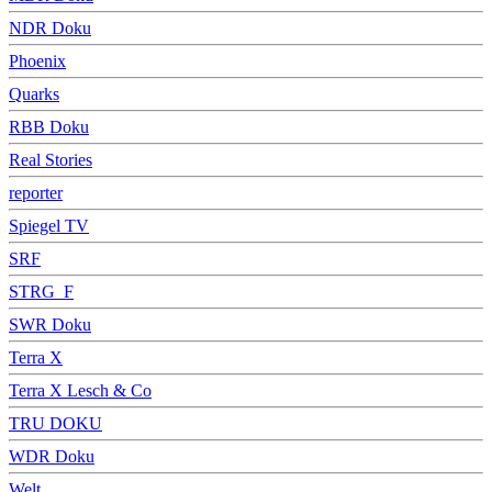
NDR Doku
Phoenix
Quarks
RBB Doku
Real Stories
reporter
Spiegel TV
SRF
STRG_F
SWR Doku
Terra X
Terra X Lesch & Co
TRU DOKU
WDR Doku
Welt