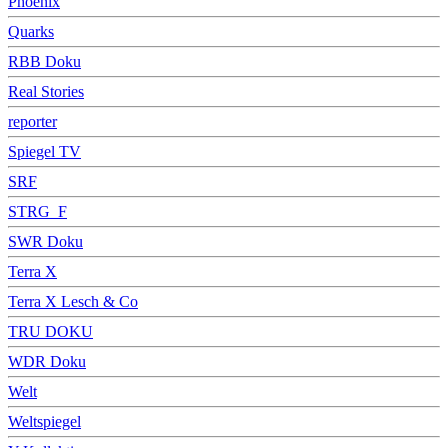
Phoenix
Quarks
RBB Doku
Real Stories
reporter
Spiegel TV
SRF
STRG_F
SWR Doku
Terra X
Terra X Lesch & Co
TRU DOKU
WDR Doku
Welt
Weltspiegel