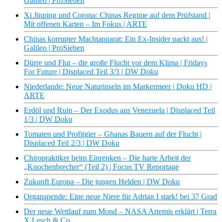
Galileo | ProSieben
Xi Jinping und Corona: Chinas Regime auf dem Prüfstand |
Mit offenen Karten – Im Fokus | ARTE
Chinas korrupter Machtapparat: Ein Ex-Insider packt aus! |
Galileo | ProSieben
Dürre und Flut – die große Flucht vor dem Klima | Fridays
For Future | Displaced Teil 3/3 | DW Doku
Niederlande: Neue Naturinseln im Markermeer | Doku HD |
ARTE
Erdöl und Ruin – Der Exodus aus Venezuela | Displaced Teil
1/3 | DW Doku
Tomaten und Profitgier – Ghanas Bauern auf der Flucht |
Displaced Teil 2/3 | DW Doku
Chiropraktiker beim Einrenken – Die harte Arbeit der
„Knochenbrecher“ (Teil 2) | Focus TV Reportage
Zukunft Europa – Die jungen Helden | DW Doku
Organspende: Eine neue Niere für Adrian I stark! bei 37 Grad
Der neue Wettlauf zum Mond – NASA Artemis erklärt | Terra
X Lesch & Co