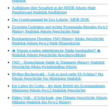
#mdrdok
Aufklärung über Sexarbeit in der #DDR #shorts #mdr
#pastforward #mdrdok #aufklärung
Das Gondwanaland im Zoo Leipzig | MDR DOK
Zwischen Gedenken und rechter Propaganda #dresden #ww2
#history #mdrdok #shorts #geschichte #mdr
Bombardierung Dresdens 1945 #history #doku #geschichte
#mdrdok #shorts #ww2 #mdr #frauenkirche
🔥 Warum wurden mitteldeutsche Städte bombardiert? 🔥
#mdrdok #shorts #geschichte #zweiterweltkrieg
1945 – Deutschlands Städte in Trümmern #history #mdrdok
#geschichte #doku #wiederaufbau #shorts
Mythos Buchenwald – Gab es noch mehr SS-Schätze? #kz
#shorts #geschichte #ns #thüringen #mdrdok
Ein Leben für Gotha – der letzte Befehl des Kommandanten
#thüringen #shorts #ww2 #mdrdok #geschichte
Hitlers Volk – 8 Schicksale, eine Diktatur #geschichte #shorts
#diktatur #mdrdok #ns #ww2 #history