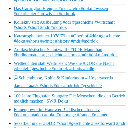
Das Carrington Ereignis #mdr #retro #doku #wissen
#polarlichter #ardwissen #mdrdok
Kollektiv statt Ausbeutung #ddr #geschichte #wirtschaft
#shorts #short #mdr #mdrdok
Katastrophenwinter 1978/79 in #Oberhof #ddr #geschichte
#doku #shorts #winter #history #mdr #mdrdok
Antifaschistischer Schutzwall · #DDR Mauerbau
#berlinermauer #geschichte #shorts #mdr #doku #mdrdok
Wettleuchten statt Wettrüsten: Wie die #DDR die Nacht
erhellte! #geschichte #mdrdok #shorts #halle
🚍 Schichtbusse, Kohle & Kinderboom – Hoyerswerda
damals! 🏭👶 #shorts #ddr #mdrdok #geschichte
100 Jahre Flughafen Stuttgart: Die Menschen, die den Betrieb
möglich machen | SWR Doku
Frauenpower im Handwerk! #klischee #focustv
#dokumentation #doku #reportage #frauen #männer
Sexarbeit in der #DDR #short #geschichte #pastforward #mdr