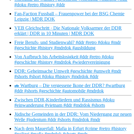
#doku #retro #history #ddr
Fan-Faction Fussball – Frauenpower bei der BSG Chemie
Leipzig | MDR DOK
VEB Gleichschritt · Die Nationale Volksarmee der DDR
erklärt | DDR in 10 Minuten | MDR DOK
Freie Berufs- und Studienwahl? #ddr #retro #doku #mdr
#geschichte #history #mdrdok #ausbildung
Von Aufbruch bis Arbeitslosigkeit #ddr #retro #doku
#geschichte #history #mdrdok #wiedervereinigung
DDR: Geheimsache Umwelt #geschichte #umwelt #mdr
#shorts #short #doku #history #mdrdok #ddr
🚗 Wartburg – Die vergessene Ikone der DDR? #wartburg
#ddr #shorts #geschichte #automobile #mdrdok
Zwischen DDR-Kinderliedern und Rassismus #doku
#einwanderung #vietnam #ddr #mdrdok #shorts
Jüdische Gemeinden in der DDR: Vom Niedergang zur neuen
Welle #judentum #ddr #shorts #mdrdok #mdr
Nach dem Mauerfall: Mafia in Erfurt #crime #retro #history
#polizei #mafia #mdrdok #shorts #mdr