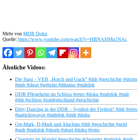
Mehr von
MDR Doku
Quelle:
https://www.youtube.com/watch?v=HBNAHMq1NAc
Ähnliche Videos:
Die Stasi – VEB „Horch und Guck“ #ddr #geschichte #shorts
#mdr #short #geheim #diktatur #mdrdok
DDR Pflegeheim im Schloss #retro #doku #mdrdok #mdr
#ddr #schloss #ostdeutschland #geschichte
Dirty Dancing in der DDR – Symbol der Freiheit? #ddr #retro
#patrickswayze #mdrdok #mdr #doku
Ost-Mark, D-Mark und Aluchips #ddr #geschichte #geld
#mdr #mdrdok #shorts #short #doku #retro
Chemnitz im Wandel #geschichte #chemnitz #mdrdok #mdr