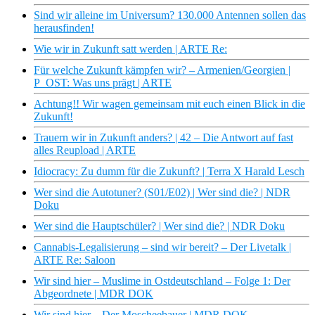
Sind wir alleine im Universum? 130.000 Antennen sollen das
herausfinden!
Wie wir in Zukunft satt werden | ARTE Re:
Für welche Zukunft kämpfen wir? – Armenien/Georgien |
P_OST: Was uns prägt | ARTE
Achtung!! Wir wagen gemeinsam mit euch einen Blick in die
Zukunft!
Trauern wir in Zukunft anders? | 42 – Die Antwort auf fast
alles Reupload | ARTE
Idiocracy: Zu dumm für die Zukunft? | Terra X Harald Lesch
Wer sind die Autotuner? (S01/E02) | Wer sind die? | NDR
Doku
Wer sind die Hauptschüler? | Wer sind die? | NDR Doku
Cannabis-Legalisierung – sind wir bereit? – Der Livetalk |
ARTE Re: Saloon
Wir sind hier – Muslime in Ostdeutschland – Folge 1: Der
Abgeordnete | MDR DOK
Wir sind hier – Der Moscheebauer | MDR DOK