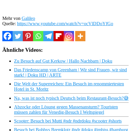
Mehr von
Galileo
Quelle:
https://www.youtube.com/watch?v=ocVlDDoYfGo
Ähnliche Videos:
Zu Besuch auf Gut Kerkow | Hallo Nachbarn | Doku
Das Friedenscamp von Greenham | Wir sind Frauen, wir sind
stark! | Doku HD | ARTE
Die Welt der Superreichen: Ein Besuch im renommiertesten
Hotel in St. Moritz
Na, was ist noch typisch Deutsch beim Restaurant-Besuch?😅
Abzocke oder Lösung gegen Massenansturm? Touristen
müssen zahlen für Venedig-Besuch I Weltspiegel
Scooter: Besuch bei Mutti #ndr #ndrdoku #scooter #shorts
Besuch bei Bobbys Bremklotz #ndr #doku #imbiss #hamburg