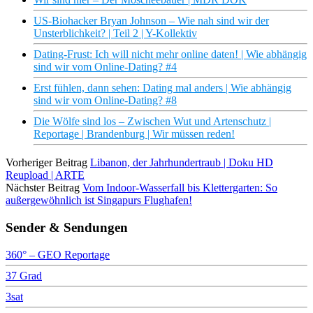
US-Biohacker Bryan Johnson – Wie nah sind wir der
Unsterblichkeit? | Teil 2 | Y-Kollektiv
Dating-Frust: Ich will nicht mehr online daten! | Wie abhängig
sind wir vom Online-Dating? #4
Erst fühlen, dann sehen: Dating mal anders | Wie abhängig
sind wir vom Online-Dating? #8
Die Wölfe sind los – Zwischen Wut und Artenschutz |
Reportage | Brandenburg | Wir müssen reden!
Vorheriger Beitrag
Libanon, der Jahrhundertraub | Doku HD
Reupload | ARTE
Nächster Beitrag
Vom Indoor-Wasserfall bis Klettergarten: So
außergewöhnlich ist Singapurs Flughafen!
Sender & Sendungen
360° – GEO Reportage
37 Grad
3sat