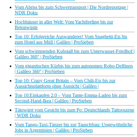
Vom Abriss bis zum Schwertransport | Die Nordreportage |
NDR Doku
Hochhäuser in aller Welt: Vom Yachtfeeling bis zur
Betonwüste
Top 10: Erfolgreiche Auswanderer! Vom Spaghetti-Eis bis
zum Hotel aus Müll | Galileo | ProSieben
Vom schwimmenden Kuhstall bis zum Unterwasser-Friedhof |
Galileo 360° | ProSieben
Vom gigantischen Kürbis bis zum autonomen Robo-Delfinen
| Galileo 360° | ProSieben
Top 10: Crazy Great Britain – Vom Chili-Eis bis zur
Aussichtsplattform ohne Aussicht | Galileo |
Top 10:Einkaufen 2.0 – Vom Tante-Emma-Laden bis zum
Second-Hand-Ikea | Galileo | ProSieben
Tätowiert vom Gesicht bis zum Po: Deutschlands Tattooszene
| WDR Doku
Vom Tango-Taxi-Tänzer bis zur Tauschfrau: Ungewöhnliche
Jobs in Argentinien | Galileo | ProSieben