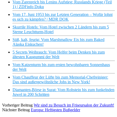
Vom Zarenreich bis Lenins Aufstieg: Russlands Kriege (Teil
1) | ZDFinfo Doku
Vom 17. Juni 1953 bis zur Letzten Generation – Wofür lohnt
es sich zu kämpfen? | MDR DOK
Skurrile Hotels: Vom Hotel zwischen 2 Ländern bis zum 5
Sterne Leuchtturm-Hotel
Süß, kalt, feurig: Vom Marshmallow Eis bis zum Baked
Alaska Eiskuchen!
5 Secrets Weihrauch: Vom Helfer beim Denken bis zum
ältesten Kaugummi der Welt
Vom Katzenturm bis zum ersten bewohnbaren Sonnenhaus
der Welt
Vom Chauffeur der Lüfte bis zum Memorial-Chefreiniger:
Das sind außergewöhnliche Jobs in New York!
Diamanten-Börse in Surat: Vom Rohstein bis zum funkelnden
Juwel in 200 Schritten
Vorheriger Beitrag
Wir sind zu Besuch im Friseursalon der Zukunft!
Nächster Beitrag
Europa: Heftigsten Bußgelder