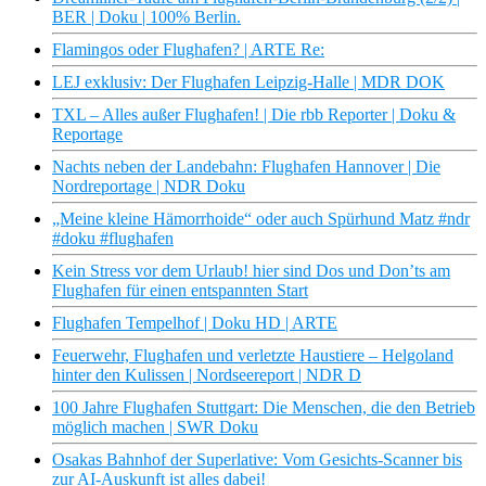
BER | Doku | 100% Berlin.
Flamingos oder Flughafen? | ARTE Re:
LEJ exklusiv: Der Flughafen Leipzig-Halle | MDR DOK
TXL – Alles außer Flughafen! | Die rbb Reporter | Doku &
Reportage
Nachts neben der Landebahn: Flughafen Hannover | Die
Nordreportage | NDR Doku
„Meine kleine Hämorrhoide“ oder auch Spürhund Matz #ndr
#doku #flughafen
Kein Stress vor dem Urlaub! hier sind Dos und Don’ts am
Flughafen für einen entspannten Start
Flughafen Tempelhof | Doku HD | ARTE
Feuerwehr, Flughafen und verletzte Haustiere – Helgoland
hinter den Kulissen | Nordseereport | NDR D
100 Jahre Flughafen Stuttgart: Die Menschen, die den Betrieb
möglich machen | SWR Doku
Osakas Bahnhof der Superlative: Vom Gesichts-Scanner bis
zur AI-Auskunft ist alles dabei!