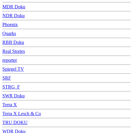
MDR Doku
NDR Doku
Phoenix
Quarks
RBB Doku
Real Stories
reporter
Spiegel TV
SRF
STRG_F
SWR Doku
Terra X
Terra X Lesch & Co
TRU DOKU
WDR Doku