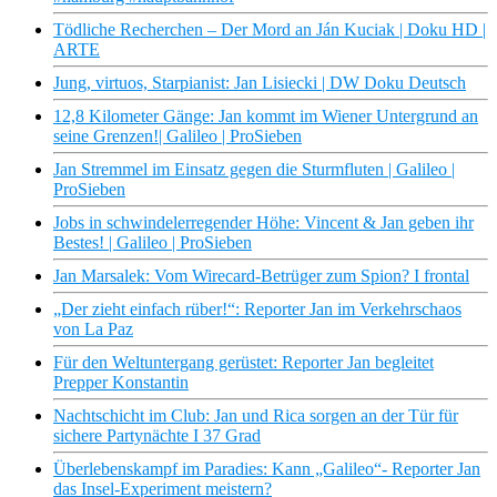
Tödliche Recherchen – Der Mord an Ján Kuciak | Doku HD |
ARTE
Jung, virtuos, Starpianist: Jan Lisiecki | DW Doku Deutsch
12,8 Kilometer Gänge: Jan kommt im Wiener Untergrund an
seine Grenzen!| Galileo | ProSieben
Jan Stremmel im Einsatz gegen die Sturmfluten | Galileo |
ProSieben
Jobs in schwindelerregender Höhe: Vincent & Jan geben ihr
Bestes! | Galileo | ProSieben
Jan Marsalek: Vom Wirecard-Betrüger zum Spion? I frontal
„Der zieht einfach rüber!“: Reporter Jan im Verkehrschaos
von La Paz
Für den Weltuntergang gerüstet: Reporter Jan begleitet
Prepper Konstantin
Nachtschicht im Club: Jan und Rica sorgen an der Tür für
sichere Partynächte I 37 Grad
Überlebenskampf im Paradies: Kann „Galileo“- Reporter Jan
das Insel-Experiment meistern?