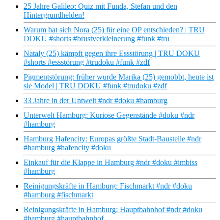
25 Jahre Galileo: Quiz mit Funda, Stefan und den
Hintergrundhelden!
Warum hat sich Nora (25) für eine OP entschieden? | TRU
DOKU #shorts #brustverkleinerung #funk #tru
Nataly (25) kämpft gegen ihre Essstörung | TRU DOKU
#shorts #essstörung #trudoku #funk #zdf
Pigmentstörung: früher wurde Marika (25) gemobbt, heute ist
sie Model | TRU DOKU #funk #trudoku #zdf
33 Jahre in der Untwelt #ndr #doku #hamburg
Unterwelt Hamburg: Kuriose Gegenstände #doku #ndr
#hamburg
Hamburg Hafencity: Europas größte Stadt-Baustelle #ndr
#hamburg #hafencity #doku
Einkauf für die Klappe in Hamburg #ndr #doku #imbiss
#hamburg
Reinigungskräfte in Hamburg: Fischmarkt #ndr #doku
#hamburg #fischmarkt
Reinigungskräfte in Hamburg: Hauptbahnhof #ndr #doku
#hamburg #hauptbahnhof