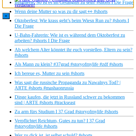
Inhaftierte: So ist es im Gefängnis zu sein! #shorts I Die Frage
Wenn deine Mutter so was zu dir sagt 👀 #shorts
×
Oktoberfest: Wie krass geht’s beim Wiesn Run zu? #shorts I
Die Frage
U-Bahn-Fahrerin: Wie ist es während dem Oktoberfest zu
arbeiten? #shorts I Die Frage
Ab welchem Alter könntet ihr euch vorstellen, Eltern zu sein?
#shorts
Als Mann zu klein? #37grad #storyofmylife #zdf #shorts
Ich bereue es, Mutter zu sein #shorts
Was sagt die russische Propaganda zu Nawalnys Tod? |
ARTE #shorts #mashaonrussia
Dinge kaufen, die jetzt in Russland schwer zu bekommen
sind | ARTE #shorts #trackseast
Zu arm fürs Studium I 37 Grad #storyofmylife #shorts
Verpflichtet Reichtum, Gutes zu tun? I 37 Grad
#storyofmylife #shorts
Wer zu dick ist, ist selbst schuld? #shorts