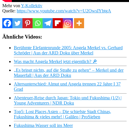
Mehr von
Y-Kollektiv
Quelle:
https://www.youtube.com/watch?v=U2OwsIYbtgA
Ähnliche Videos:
Berühmte Elefantenrunde 2005: Angela Merkel vs. Gerhard
Schröder | Aus der ARD Doku über Merkel
Was macht Angela Merkel jetzt eigentlich? 🔎
„Es bringt nichts, auf die Straße zu gehen“ – Merkel und der
Mauerfall | Aus der ARD Doku
Altersunterschied: Almut und Angela trennen 22 Jahre I 37
Grad
Abenteuer-Reise durch Japan: Tokio und Fukushima (1/2) |
Young Adventurers | NDR Doku
Top5: Lost Places Asien – Die schiefste Stadt Chinas,
Fukushima & vieles mehr! | Galileo | ProSieben
Fukushima-Wasser soll ins Meer