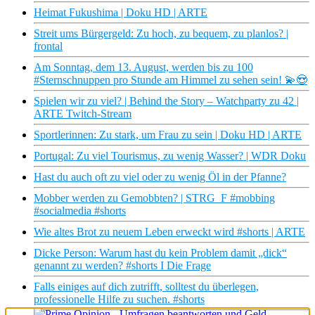
Heimat Fukushima | Doku HD | ARTE
Streit ums Bürgergeld: Zu hoch, zu bequem, zu planlos? |
frontal
Am Sonntag, dem 13. August, werden bis zu 100
#Sternschnuppen pro Stunde am Himmel zu sehen sein! 💫😍
Spielen wir zu viel? | Behind the Story – Watchparty zu 42 |
ARTE Twitch-Stream
Sportlerinnen: Zu stark, um Frau zu sein | Doku HD | ARTE
Portugal: Zu viel Tourismus, zu wenig Wasser? | WDR Doku
Hast du auch oft zu viel oder zu wenig Öl in der Pfanne?
Mobber werden zu Gemobbten? | STRG_F #mobbing
#socialmedia #shorts
Wie altes Brot zu neuem Leben erweckt wird #shorts | ARTE
Dicke Person: Warum hast du kein Problem damit „dick“
genannt zu werden? #shorts I Die Frage
Falls einiges auf dich zutrifft, solltest du überlegen,
professionelle Hilfe zu suchen. #shorts