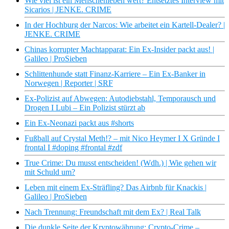
Wie viel ist ein Menschenleben wert? Entsetztes Interview mit
Sicarios | JENKE. CRIME
In der Hochburg der Narcos: Wie arbeitet ein Kartell-Dealer? |
JENKE. CRIME
Chinas korrupter Machtapparat: Ein Ex-Insider packt aus! |
Galileo | ProSieben
Schlittenhunde statt Finanz-Karriere – Ein Ex-Banker in
Norwegen | Reporter | SRF
Ex-Polizist auf Abwegen: Autodiebstahl, Temporausch und
Drogen I Lubi – Ein Polizist stürzt ab
Ein Ex-Neonazi packt aus #shorts
Fußball auf Crystal Meth!? – mit Nico Heymer I X Gründe I
frontal I #doping #frontal #zdf
True Crime: Du musst entscheiden! (Wdh.) | Wie gehen wir
mit Schuld um?
Leben mit einem Ex-Sträfling? Das Airbnb für Knackis |
Galileo | ProSieben
Nach Trennung: Freundschaft mit dem Ex? | Real Talk
Die dunkle Seite der Kryptowährung: Crypto-Crime –