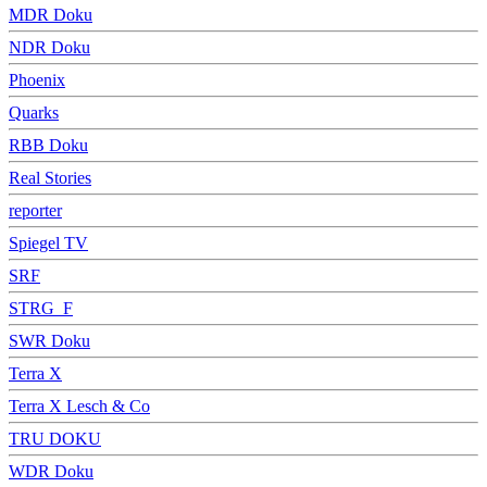
MDR Doku
NDR Doku
Phoenix
Quarks
RBB Doku
Real Stories
reporter
Spiegel TV
SRF
STRG_F
SWR Doku
Terra X
Terra X Lesch & Co
TRU DOKU
WDR Doku