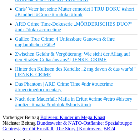
Chris’ Vater hat seine Mutter ermordet I TRU DOKU #short
#Kindheit #Crime #trudoku #funk
ARD Crime Time-Dokuserie „MÖRDERISCHES DUO?“
#ndr #doku #crimetime
Galileo True Crime: 4 Unfassbare Ganoven & ihre
unglaublichen Fälle!
Zwischen Gefahr & Vergötterung: Wie sieht der Alltag auf
den Straßen Culiacáns aus? | JENKE. CRIME
Hinter den Kulissen des Kartells: „2 mg davon & das war’s!“
| JENKE. CRIME
Das Phantom | ARD Crime Time #ndr #truecrime
#truecrimedocumentary
Nach dem Mauerfall: Mafia in Erfurt #crime #retro #history
#polizei #mafia #mdrdok #shorts #mdr
Vorheriger Beitrag
Bolivien: Kinder im Mega-Knast
Nächster Beitrag
Bundeswehr & NATO-Ostflanke: Spezialtruppe
Gebirgsjäger übt Ernstfall | Die Story | Kontrovers |BR24