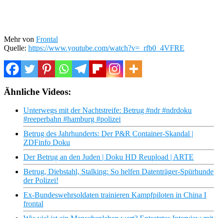
Mehr von
Frontal
Quelle:
https://www.youtube.com/watch?v=_rfb0_4VFRE
Ähnliche Videos:
Unterwegs mit der Nachtstreife: Betrug #ndr #ndrdoku
#reeperbahn #hamburg #polizei
Betrug des Jahrhunderts: Der P&R Container-Skandal |
ZDFinfo Doku
Der Betrug an den Juden | Doku HD Reupload | ARTE
Betrug, Diebstahl, Stalking: So helfen Datenträger-Spürhunde
der Polizei!
Ex-Bundeswehrsoldaten trainieren Kampfpiloten in China I
frontal