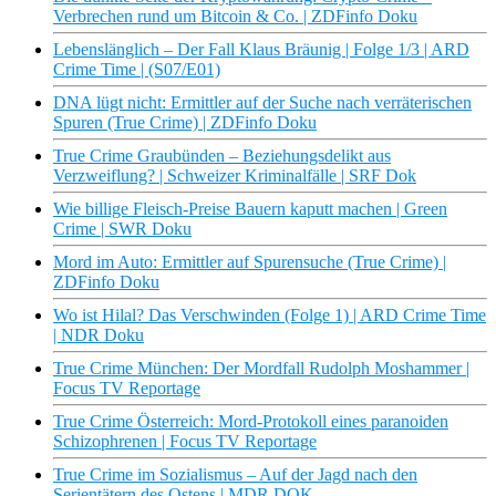
Verbrechen rund um Bitcoin & Co. | ZDFinfo Doku
Lebenslänglich – Der Fall Klaus Bräunig | Folge 1/3 | ARD
Crime Time | (S07/E01)
DNA lügt nicht: Ermittler auf der Suche nach verräterischen
Spuren (True Crime) | ZDFinfo Doku
True Crime Graubünden – Beziehungsdelikt aus
Verzweiflung? | Schweizer Kriminalfälle | SRF Dok
Wie billige Fleisch-Preise Bauern kaputt machen | Green
Crime | SWR Doku
Mord im Auto: Ermittler auf Spurensuche (True Crime) |
ZDFinfo Doku
Wo ist Hilal? Das Verschwinden (Folge 1) | ARD Crime Time
| NDR Doku
True Crime München: Der Mordfall Rudolph Moshammer |
Focus TV Reportage
True Crime Österreich: Mord-Protokoll eines paranoiden
Schizophrenen | Focus TV Reportage
True Crime im Sozialismus – Auf der Jagd nach den
Serientätern des Ostens | MDR DOK