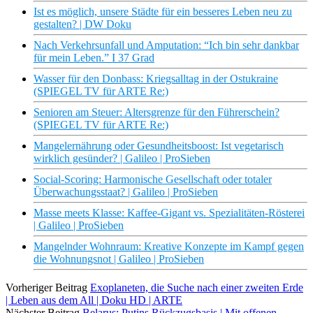
Ist es möglich, unsere Städte für ein besseres Leben neu zu
gestalten? | DW Doku
Nach Verkehrsunfall und Amputation: “Ich bin sehr dankbar
für mein Leben.” I 37 Grad
Wasser für den Donbass: Kriegsalltag in der Ostukraine
(SPIEGEL TV für ARTE Re:)
Senioren am Steuer: Altersgrenze für den Führerschein?
(SPIEGEL TV für ARTE Re:)
Mangelernährung oder Gesundheitsboost: Ist vegetarisch
wirklich gesünder? | Galileo | ProSieben
Social-Scoring: Harmonische Gesellschaft oder totaler
Überwachungsstaat? | Galileo | ProSieben
Masse meets Klasse: Kaffee-Gigant vs. Spezialitäten-Rösterei
| Galileo | ProSieben
Mangelnder Wohnraum: Kreative Konzepte im Kampf gegen
die Wohnungsnot | Galileo | ProSieben
Vorheriger Beitrag
Exoplaneten, die Suche nach einer zweiten Erde
| Leben aus dem All | Doku HD | ARTE
Nächster Beitrag
Belarus: Putins Rückzugsbasis | Mit offenen