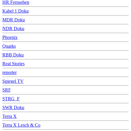
HR Fernsehen
Kabel 1 Doku
MDR Doku
NDR Doku
Phoenix
Quarks
RBB Doku
Real Stories
reporter
Spiegel TV
SRF
STRG_F
SWR Doku
Terra X
Terra X Lesch & Co