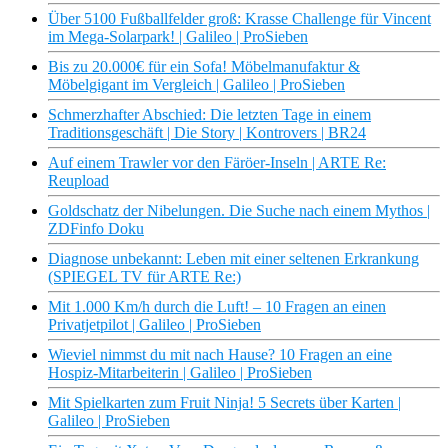
Über 5100 Fußballfelder groß: Krasse Challenge für Vincent
im Mega-Solarpark! | Galileo | ProSieben
Bis zu 20.000€ für ein Sofa! Möbelmanufaktur &
Möbelgigant im Vergleich | Galileo | ProSieben
Schmerzhafter Abschied: Die letzten Tage in einem
Traditionsgeschäft | Die Story | Kontrovers | BR24
Auf einem Trawler vor den Färöer-Inseln | ARTE Re:
Reupload
Goldschatz der Nibelungen. Die Suche nach einem Mythos |
ZDFinfo Doku
Diagnose unbekannt: Leben mit einer seltenen Erkrankung
(SPIEGEL TV für ARTE Re:)
Mit 1.000 Km/h durch die Luft! – 10 Fragen an einen
Privatjetpilot | Galileo | ProSieben
Wieviel nimmst du mit nach Hause? 10 Fragen an eine
Hospiz-Mitarbeiterin | Galileo | ProSieben
Mit Spielkarten zum Fruit Ninja! 5 Secrets über Karten |
Galileo | ProSieben