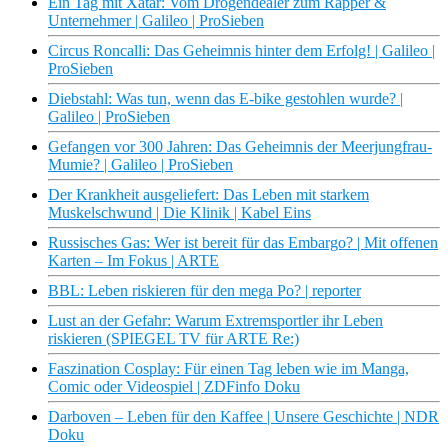
Ein Tag mit Xatar: Vom Drogendealer zum Rapper &
Unternehmer | Galileo | ProSieben
Circus Roncalli: Das Geheimnis hinter dem Erfolg! | Galileo |
ProSieben
Diebstahl: Was tun, wenn das E-bike gestohlen wurde? |
Galileo | ProSieben
Gefangen vor 300 Jahren: Das Geheimnis der Meerjungfrau-
Mumie? | Galileo | ProSieben
Der Krankheit ausgeliefert: Das Leben mit starkem
Muskelschwund | Die Klinik | Kabel Eins
Russisches Gas: Wer ist bereit für das Embargo? | Mit offenen
Karten – Im Fokus | ARTE
BBL: Leben riskieren für den mega Po? | reporter
Lust an der Gefahr: Warum Extremsportler ihr Leben
riskieren (SPIEGEL TV für ARTE Re:)
Faszination Cosplay: Für einen Tag leben wie im Manga,
Comic oder Videospiel | ZDFinfo Doku
Darboven – Leben für den Kaffee | Unsere Geschichte | NDR
Doku