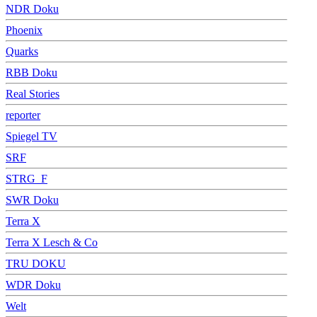
NDR Doku
Phoenix
Quarks
RBB Doku
Real Stories
reporter
Spiegel TV
SRF
STRG_F
SWR Doku
Terra X
Terra X Lesch & Co
TRU DOKU
WDR Doku
Welt