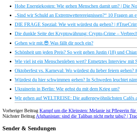
Hohe Energiekosten: Wie gehen Menschen damit um? | Die N
„Sind wir Schuld an Extremwetterereignissen?“ 10 Fragen an ei
DIE FRAGE Spezial: Wie weit würdest du gehen? | #TrueCrim
Die dunkle Seite der Kryptowährung: Crypto-Crime – Verbrec
Gehen wir mit.😎 Was fällt dir noch ein?
Schönheit um jeden Preis? So weit gehen Justin (18) und Chiara
Wie viel ist ein Menschenleben wert? Entsetztes Interview mi
Oktoberfest vs. Karneval: Wo würdest du lieber feiern gehen? 
Würdest du hier schwimmen gehen? In Schweden leuchtet näm
Ukrainerin in Berlin: Wie gehst du mit dem Krieg um?
Wir gehen auf WELTREISE: Die außergewöhnlichsten Cafés auf
Vorheriger Beitrag
Kampf um die Kleinsten: Melanie ist Pflegerin fü
Nächster Beitrag
Afghanistan: sind die Taliban nicht mehr tabu? | Tr
Sender & Sendungen