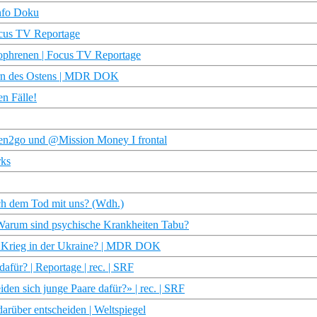
info Doku
cus TV Reportage
zophrenen | Focus TV Reportage
tern des Ostens | MDR DOK
n Fälle!
n2go und @Mission Money I frontal
rks
ach dem Tod mit uns? (Wdh.)
| Warum sind psychische Krankheiten Tabu?
en Krieg in der Ukraine? | MDR DOK
afür? | Reportage | rec. | SRF
en sich junge Paare dafür?» | rec. | SRF
rüber entscheiden | Weltspiegel