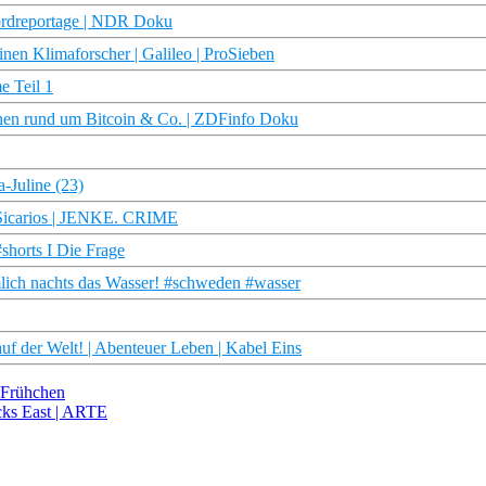
ordreportage | NDR Doku
nen Klimaforscher | Galileo | ProSieben
e Teil 1
hen rund um Bitcoin & Co. | ZDFinfo Doku
-Juline (23)
t Sicarios | JENKE. CRIME
#shorts I Die Frage
lich nachts das Wasser! #schweden #wasser
 der Welt! | Abenteuer Leben | Kabel Eins
r Frühchen
acks East | ARTE