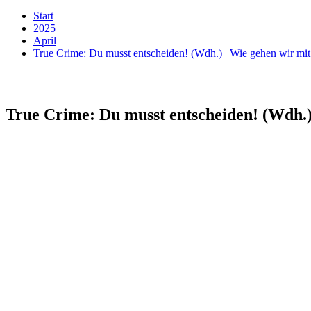
Start
2025
April
True Crime: Du musst entscheiden! (Wdh.) | Wie gehen wir mi
True Crime: Du musst entscheiden! (Wdh.)