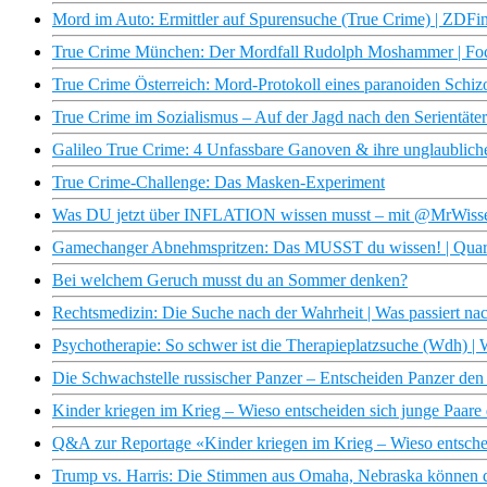
Mord im Auto: Ermittler auf Spurensuche (True Crime) | ZDF
True Crime München: Der Mordfall Rudolph Moshammer | Fo
True Crime Österreich: Mord-Protokoll eines paranoiden Schi
True Crime im Sozialismus – Auf der Jagd nach den Serientä
Galileo True Crime: 4 Unfassbare Ganoven & ihre unglaubliche
True Crime-Challenge: Das Masken-Experiment
Was DU jetzt über INFLATION wissen musst – mit @MrWisse
Gamechanger Abnehmspritzen: Das MUSST du wissen! | Qua
Bei welchem Geruch musst du an Sommer denken?
Rechtsmedizin: Die Suche nach der Wahrheit | Was passiert n
Psychotherapie: So schwer ist die Therapieplatzsuche (Wdh) 
Die Schwachstelle russischer Panzer – Entscheiden Panzer d
Kinder kriegen im Krieg – Wieso entscheiden sich junge Paare d
Q&A zur Reportage «Kinder kriegen im Krieg – Wieso entscheid
Trump vs. Harris: Die Stimmen aus Omaha, Nebraska können da