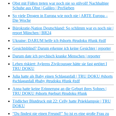
Obst mit Füßen treten war noch nie so stilvoll! Nachhaltige
Schuhe aus Obst | Galileo | ProSieben
So viele Drogen in Europa wie noch nie | ARTE Europa –
Die Woche
Bürokratie-Nation Deutschland: So schlimm war es noch nie |
report München | BR24
Ukraine: DARUM helfe ich #shorts #trudoku #funk #zdf
Gesichtsblind? Darum erkenne ich keine Gesichter | reporter
Darum date ich psychisch kranke Menschen | reporter
Leben riskiert: Ayleens Zivilcourage hätte sie fast getötet I
TRU DOKU
Julia hatte als Baby einen Schlaganfall | TRU DOKU #shorts
#schlaganfall #baby #trudoku #funk #zdf
Anna hatte keine Erinnerung an die Geburt ihres Sohnes |
TRU DOKU #shorts #geburt #trudoku #funk
Tödlicher Blutdruck mit 22: Celly hatte Präeklampsie | TRU
DOKU
“Du findest nie einen Freund!” So ist es eine große Frau zu