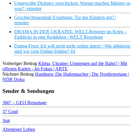
Ungewollte Dickpics verschicken: Warum machen Männer so
was? | reporter
Geschlechtsneutrale Erziehung: Tut das Kindern gut? |
reporter
DRAMA IN DER UKRAINE: WELT-Reporter im Krieg –
Einblicke in eine Redaktion | WELT Reportage
Dating-Frust: Ich will nicht mehr online daten! | Wie abhängig
sind wir vom Online-Dating? #4
Vorheriger Beitrag
Klima, Ukraine: Umsteigen auf die Bahn? | Mit
offenen Karten - Im Fokus | ARTE
Nächster Beitrag
Hamburg: Die Hafentaucher | Die Nordreportage |
NDR Doku
Sender & Sendungen
360° – GEO Reportage
37 Grad
3sat
Abenteuer Leben