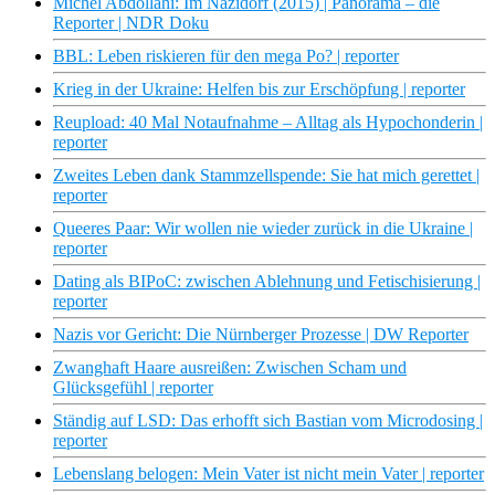
Michel Abdollahi: Im Nazidorf (2015) | Panorama – die
Reporter | NDR Doku
BBL: Leben riskieren für den mega Po? | reporter
Krieg in der Ukraine: Helfen bis zur Erschöpfung | reporter
Reupload: 40 Mal Notaufnahme – Alltag als Hypochonderin |
reporter
Zweites Leben dank Stammzellspende: Sie hat mich gerettet |
reporter
Queeres Paar: Wir wollen nie wieder zurück in die Ukraine |
reporter
Dating als BIPoC: zwischen Ablehnung und Fetischisierung |
reporter
Nazis vor Gericht: Die Nürnberger Prozesse | DW Reporter
Zwanghaft Haare ausreißen: Zwischen Scham und
Glücksgefühl | reporter
Ständig auf LSD: Das erhofft sich Bastian vom Microdosing |
reporter
Lebenslang belogen: Mein Vater ist nicht mein Vater | reporter