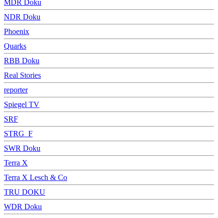
MDR Doku
NDR Doku
Phoenix
Quarks
RBB Doku
Real Stories
reporter
Spiegel TV
SRF
STRG_F
SWR Doku
Terra X
Terra X Lesch & Co
TRU DOKU
WDR Doku