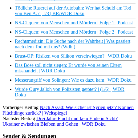
Tödliche Raserei auf der Autobahn: Wer hat Schuld am Tod
von Ben A.? | 1/3 | BR/WDR Doku
NS-Cliquen: von Menschen und Mördern | Folge 1 | Podcast
NS-Cliquen: von Menschen und Mördern | Folge 2 | Podcast
Rechtsmedizin: Die Suche nach der Wahrheit | Was passiert
nach dem Tod mit uns? (Wdh.)
Brust-OP: Risiken von Silikon verschwiegen? | WDR Doku
Das Böse soll nicht siegen: Er wurde von seinen Eltern
misshandelt | WDR Doku
Messerangriff von Solingen: Wie es dazu kam | WDR Doku
Wurde Oury Jalloh von Polizisten getötet? | (1/6) | WDR
Doku
Vorheriger Beitrag
Nach Assad: Wie sicher ist Syrien jetzt? Können
Flüchtlinge zurück? | Weltspiegel
Nächster Beitrag
Drei Jahre Flucht und kein Ende in Sicht?
Ukrainer zwischen Bleiben und Gehen | WDR Doku
Sender & Sendungen