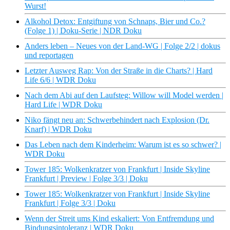
Wurst!
Alkohol Detox: Entgiftung von Schnaps, Bier und Co.?
(Folge 1) | Doku-Serie | NDR Doku
Anders leben – Neues von der Land-WG | Folge 2/2 | dokus
und reportagen
Letzter Ausweg Rap: Von der Straße in die Charts? | Hard
Life 6/6 | WDR Doku
Nach dem Abi auf den Laufsteg: Willow will Model werden |
Hard Life | WDR Doku
Niko fängt neu an: Schwerbehindert nach Explosion (Dr.
Knarf) | WDR Doku
Das Leben nach dem Kinderheim: Warum ist es so schwer? |
WDR Doku
Tower 185: Wolkenkratzer von Frankfurt | Inside Skyline
Frankfurt | Preview | Folge 3/3 | Doku
Tower 185: Wolkenkratzer von Frankfurt | Inside Skyline
Frankfurt | Folge 3/3 | Doku
Wenn der Streit ums Kind eskaliert: Von Entfremdung und
Bindungsintoleranz | WDR Doku