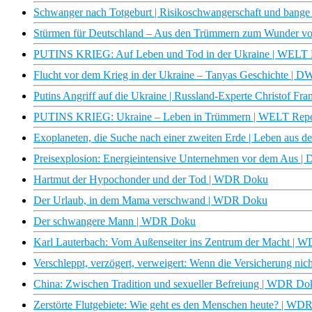
Schwanger nach Totgeburt | Risikoschwangerschaft und bange
Stürmen für Deutschland – Aus den Trümmern zum Wunder v
PUTINS KRIEG: Auf Leben und Tod in der Ukraine | WELT 
Flucht vor dem Krieg in der Ukraine – Tanyas Geschichte | 
Putins Angriff auf die Ukraine | Russland-Experte Christof F
PUTINS KRIEG: Ukraine – Leben in Trümmern | WELT Repo
Exoplaneten, die Suche nach einer zweiten Erde | Leben aus 
Preisexplosion: Energieintensive Unternehmen vor dem Aus | D
Hartmut der Hypochonder und der Tod | WDR Doku
Der Urlaub, in dem Mama verschwand | WDR Doku
Der schwangere Mann | WDR Doku
Karl Lauterbach: Vom Außenseiter ins Zentrum der Macht |
Verschleppt, verzögert, verweigert: Wenn die Versicherung ni
China: Zwischen Tradition und sexueller Befreiung | WDR Do
Zerstörte Flutgebiete: Wie geht es den Menschen heute? | W