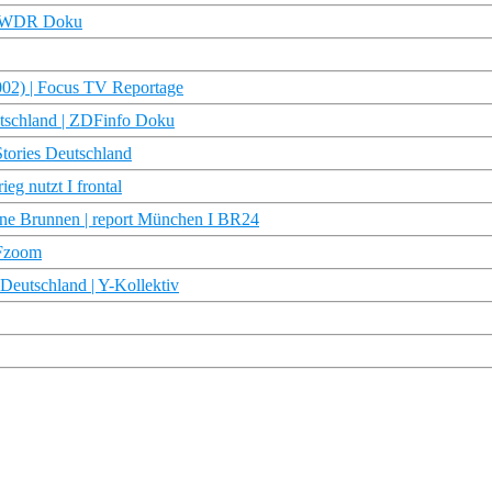
 | WDR Doku
002) | Focus TV Reportage
utschland | ZDFinfo Doku
ories Deutschland
eg nutzt I frontal
kene Brunnen | report München I BR24
DFzoom
Deutschland | Y-Kollektiv