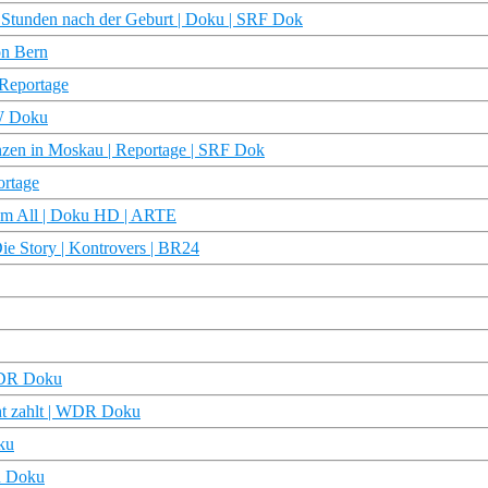
 Stunden nach der Geburt | Doku | SRF Dok
on Bern
Reportage
DW Doku
ranzen in Moskau | Reportage | SRF Dok
rtage
dem All | Doku HD | ARTE
ie Story | Kontrovers | BR24
 WDR Doku
cht zahlt | WDR Doku
ku
DR Doku