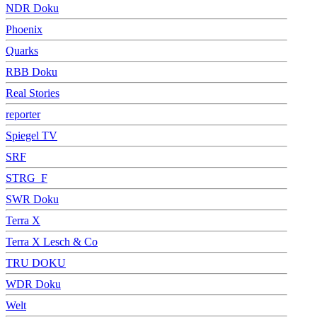
NDR Doku
Phoenix
Quarks
RBB Doku
Real Stories
reporter
Spiegel TV
SRF
STRG_F
SWR Doku
Terra X
Terra X Lesch & Co
TRU DOKU
WDR Doku
Welt