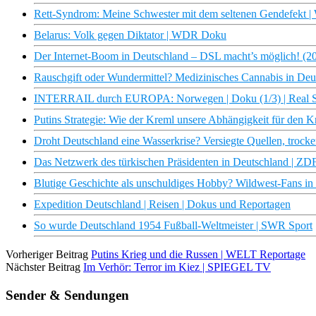
Rett-Syndrom: Meine Schwester mit dem seltenen Gendefekt
Belarus: Volk gegen Diktator | WDR Doku
Der Internet-Boom in Deutschland – DSL macht’s möglich! (2
Rauschgift oder Wundermittel? Medizinisches Cannabis in De
INTERRAIL durch EUROPA: Norwegen | Doku (1/3) | Real St
Putins Strategie: Wie der Kreml unsere Abhängigkeit für den Kri
Droht Deutschland eine Wasserkrise? Versiegte Quellen, troc
Das Netzwerk des türkischen Präsidenten in Deutschland | Z
Blutige Geschichte als unschuldiges Hobby? Wildwest-Fans in 
Expedition Deutschland | Reisen | Dokus und Reportagen
So wurde Deutschland 1954 Fußball-Weltmeister | SWR Sport
Vorheriger Beitrag
Putins Krieg und die Russen | WELT Reportage
Nächster Beitrag
Im Verhör: Terror im Kiez | SPIEGEL TV
Sender & Sendungen