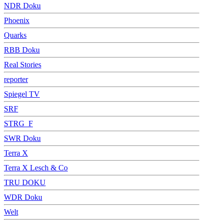
NDR Doku
Phoenix
Quarks
RBB Doku
Real Stories
reporter
Spiegel TV
SRF
STRG_F
SWR Doku
Terra X
Terra X Lesch & Co
TRU DOKU
WDR Doku
Welt