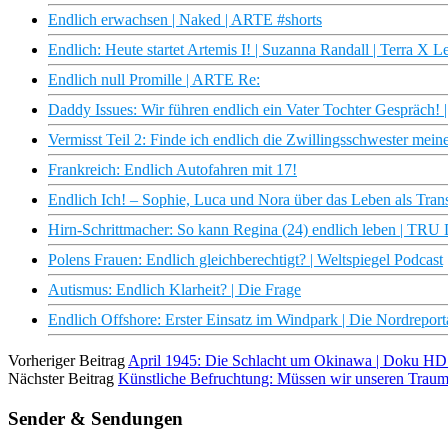
Endlich erwachsen | Naked | ARTE #shorts
Endlich: Heute startet Artemis I! | Suzanna Randall | Terra X 
Endlich null Promille | ARTE Re:
Daddy Issues: Wir führen endlich ein Vater Tochter Gespräch! 
Vermisst Teil 2: Finde ich endlich die Zwillingsschwester mei
Frankreich: Endlich Autofahren mit 17!
Endlich Ich! – Sophie, Luca und Nora über das Leben als Tra
Hirn-Schrittmacher: So kann Regina (24) endlich leben | T
Polens Frauen: Endlich gleichberechtigt? | Weltspiegel Podcast
Autismus: Endlich Klarheit? | Die Frage
Endlich Offshore: Erster Einsatz im Windpark | Die Nordrepo
Vorheriger Beitrag
April 1945: Die Schlacht um Okinawa | Doku H
Nächster Beitrag
Künstliche Befruchtung: Müssen wir unseren Trau
Sender & Sendungen