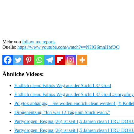
Mehr von
follow me.reports
Quelle:
https://www.youtube.com/watch?v=NHG6mnHbfQQ
Ähnliche Videos:
Endlich clean: Fabios Weg aus der Sucht I 37 Grad
Endlich clean: Fabios Weg aus der Sucht I 37 Grad #storyofmyl
Polytox abhängig – Sie wollen endlich clean werden! | Y-Kolle
Drogenentzug: “Ich war 12 Tage am Stück wach.”
Partydrogen: Regina (26) ist seit 1,5 Jahren clean | TRU DO
Partydrogen: Regina (26) ist seit 1,5 Jahren clean | TRU DOK