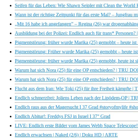
Seifen für das Leben: Wie Shawn Seipler mit Clean the World K
Wann ist der richtige Zeitpunkt für das erste Mal? – Jungfrau m
„Mit 16 habe ich angefangen” – Regina (26) war drogenabhän
Ausbildung bei der Polizei: Endlich auch für trans* Personen? |
Pigmentstörung: früher wurde Marika (25) gemobbt – heute i
Pigmentstörung: Früher wurde Marika (25) gemobbt – heute 
Pigmentstörung: früher wurde Marika (25) gemobbt, heute is
Warum hat sich Nora (25) für eine OP entschieden? | TRU D
Warum hat sich Nora (25) für eine OP entschieden? | TRU DOK
Flucht aus dem Iran: Wie Toki (25) für ihre Freiheit kämpfte 
Endlich schmerzfrei: Joliens Leben nach der Lipödem-OP |
Endlich raus aus der Magersucht I 37 Grad #storyofmylife #sho
Endlich Abitur!: Freddys FSJ in Israel I 37° Grad
LIVE: Endlich erste Bilder vom James Webb Space Telescope!
Endlich erwachsen | Naked (2/6) | Doku HD | ARTE