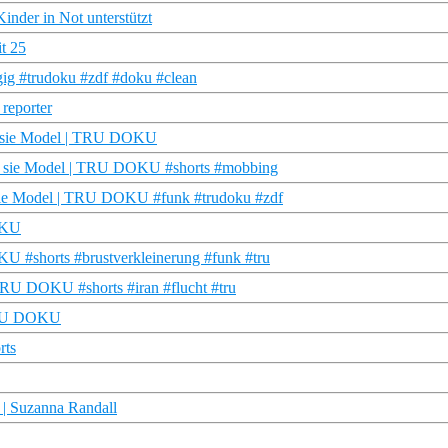
inder in Not unterstützt
it 25
gig #trudoku #zdf #doku #clean
 reporter
st sie Model | TRU DOKU
ist sie Model | TRU DOKU #shorts #mobbing
t sie Model | TRU DOKU #funk #trudoku #zdf
OKU
U #shorts #brustverkleinerung #funk #tru
| TRU DOKU #shorts #iran #flucht #tru
 TRU DOKU
rts
 | Suzanna Randall