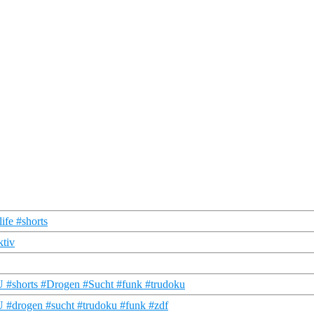
ife #shorts
ktiv
KU #shorts #Drogen #Sucht #funk #trudoku
U #drogen #sucht #trudoku #funk #zdf