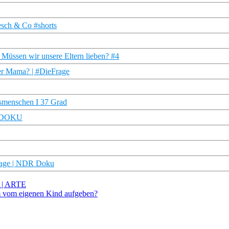
Lesch & Co #shorts
| Müssen wir unsere Eltern lieben? #4
ner Mama? | #DieFrage
nsmenschen I 37 Grad
RU DOKU
rtage | NDR Doku
D | ARTE
m vom eigenen Kind aufgeben?