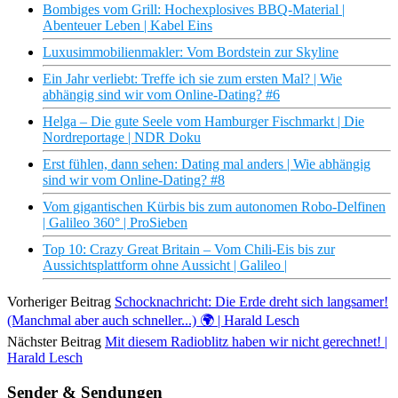
Bombiges vom Grill: Hochexplosives BBQ-Material |
Abenteuer Leben | Kabel Eins
Luxusimmobilienmakler: Vom Bordstein zur Skyline
Ein Jahr verliebt: Treffe ich sie zum ersten Mal? | Wie
abhängig sind wir vom Online-Dating? #6
Helga – Die gute Seele vom Hamburger Fischmarkt | Die
Nordreportage | NDR Doku
Erst fühlen, dann sehen: Dating mal anders | Wie abhängig
sind wir vom Online-Dating? #8
Vom gigantischen Kürbis bis zum autonomen Robo-Delfinen
| Galileo 360° | ProSieben
Top 10: Crazy Great Britain – Vom Chili-Eis bis zur
Aussichtsplattform ohne Aussicht | Galileo |
Vorheriger Beitrag
Schocknachricht: Die Erde dreht sich langsamer!
(Manchmal aber auch schneller...) 🌍 | Harald Lesch
Nächster Beitrag
Mit diesem Radioblitz haben wir nicht gerechnet! |
Harald Lesch
Sender & Sendungen