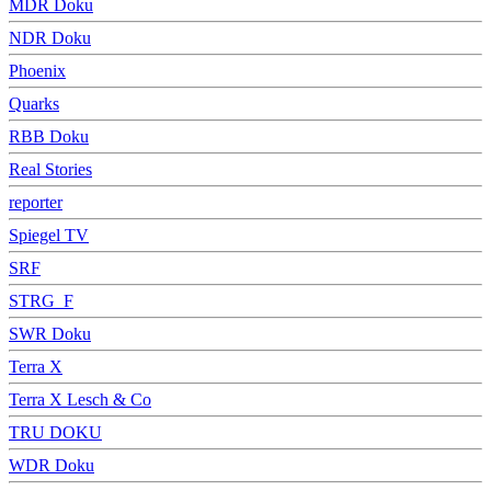
MDR Doku
NDR Doku
Phoenix
Quarks
RBB Doku
Real Stories
reporter
Spiegel TV
SRF
STRG_F
SWR Doku
Terra X
Terra X Lesch & Co
TRU DOKU
WDR Doku