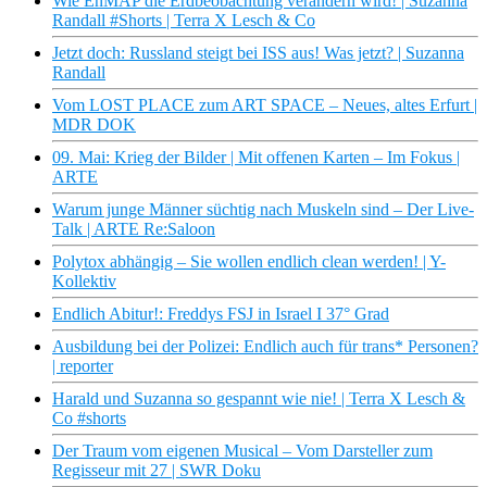
Wie EnMAP die Erdbeobachtung verändern wird! | Suzanna
Randall #Shorts | Terra X Lesch & Co
Jetzt doch: Russland steigt bei ISS aus! Was jetzt? | Suzanna
Randall
Vom LOST PLACE zum ART SPACE – Neues, altes Erfurt |
MDR DOK
09. Mai: Krieg der Bilder | Mit offenen Karten – Im Fokus |
ARTE
Warum junge Männer süchtig nach Muskeln sind – Der Live-
Talk | ARTE Re:Saloon
Polytox abhängig – Sie wollen endlich clean werden! | Y-
Kollektiv
Endlich Abitur!: Freddys FSJ in Israel I 37° Grad
Ausbildung bei der Polizei: Endlich auch für trans* Personen?
| reporter
Harald und Suzanna so gespannt wie nie! | Terra X Lesch &
Co #shorts
Der Traum vom eigenen Musical – Vom Darsteller zum
Regisseur mit 27 | SWR Doku