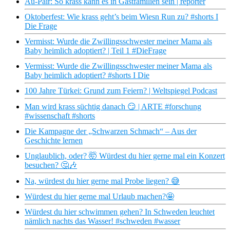
Au-Pair: So krass kann es in Gastfamilien sein | reporter
Oktoberfest: Wie krass geht’s beim Wiesn Run zu? #shorts I
Die Frage
Vermisst: Wurde die Zwillingsschwester meiner Mama als
Baby heimlich adoptiert? | Teil 1 #DieFrage
Vermisst: Wurde die Zwillingsschwester meiner Mama als
Baby heimlich adoptiert? #shorts I Die
100 Jahre Türkei: Grund zum Feiern? | Weltspiegel Podcast
Man wird krass süchtig danach 😏 | ARTE #forschung
#wissenschaft #shorts
Die Kampagne der „Schwarzen Schmach“ – Aus der
Geschichte lernen
Unglaublich, oder? 🤯 Würdest du hier gerne mal ein Konzert
besuchen? 🤔🎶
Na, würdest du hier gerne mal Probe liegen? 😅
Würdest du hier gerne mal Urlaub machen?🤩
Würdest du hier schwimmen gehen? In Schweden leuchtet
nämlich nachts das Wasser! #schweden #wasser