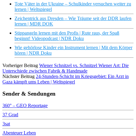
Tote Väter in der Ukraine – Schulkinder versuchen weiter zu
lernen | Weltspiegel
Zeichentrick aus Dresden – Wie Träume seit der DDR laufen
lernen | MDR DOK
Stippangeln lernen mit den Profis | Rute raus, der Spaß
beginnt! Videopodcast | NDR Doku
Wie gehörlose Kinder ein Instrument lernen | Mit dem Körper
hören | NDR Doku
Vorheriger Beitrag
Wiener Schnitzel vs. Schnitzel Wiener Art: Die
Unterschiede zwischen Fabrik & Handmade
Nächster Beitrag
24-Stunden-Schicht im Kriegsgebiet: Ein Arzt in
Gaza kämpft ums Leben | Weltspiegel
Sender & Sendungen
360° – GEO Reportage
37 Grad
3sat
Abenteuer Leben