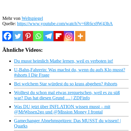
Mehr von
Weltspiegel
Quelle:
https://www.youtube.com/watch?v=6R6cs9W43hA
Ähnliche Videos:
Du musst heimlich Mathe lernen, weil es verboten ist!
U-Bahn-Fahrerin: Was machst du, wenn du aufs Klo musst?
#shorts I Die Frage
Bei welchem Star würdest du so krass abgehen? #shorts
Wolltest du schon mal etwas zerquetschen, weil es zu süß
war? Das hat diesen Grund … | ZDFinfo
Was DU jetzt über INFLATION wissen musst – mit
@MrWissen2go und @Mission Money I frontal
Gamechanger Abnehmspritzen: Das MUSST du wissen! |
Quarks