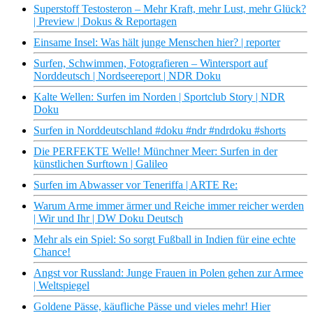
Superstoff Testosteron – Mehr Kraft, mehr Lust, mehr Glück?
| Preview | Dokus & Reportagen
Einsame Insel: Was hält junge Menschen hier? | reporter
Surfen, Schwimmen, Fotografieren – Wintersport auf
Norddeutsch | Nordseereport | NDR Doku
Kalte Wellen: Surfen im Norden | Sportclub Story | NDR
Doku
Surfen in Norddeutschland #doku #ndr #ndrdoku #shorts
Die PERFEKTE Welle! Münchner Meer: Surfen in der
künstlichen Surftown | Galileo
Surfen im Abwasser vor Teneriffa | ARTE Re:
Warum Arme immer ärmer und Reiche immer reicher werden
| Wir und Ihr | DW Doku Deutsch
Mehr als ein Spiel: So sorgt Fußball in Indien für eine echte
Chance!
Angst vor Russland: Junge Frauen in Polen gehen zur Armee
| Weltspiegel
Goldene Pässe, käufliche Pässe und vieles mehr! Hier