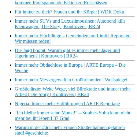
kommen fünf spannende Fakten zu Reisepässen
Für immer zu dick? Frauen und ihr Körper | WDR Doku
Immer mehr SUVs und Luxuslimousinen: Autotrend killt
Kleinwagen | Die Story | Kontrovers | BR24
Immer mehr Flüchtlinge – Gemeinden am Limit | Reportage |
Wir müssen reden!
Die Jagd boomt: Warum gibt es immer mehr Jäger und
Jägerinnen? | Kontrovers | BR24
Immer mehr Obdachlose in Europa | ARTE Europa – Die
Woche
Immer mehr Messergewalt in Großbritannien | Weltspiegel
Großtierärzte: Weite Wege, viel Bürokratie und immer mehr
Arbeit | Die Story | Kontrovers | BR24
Nigeria: Immer mehr Entführungen | ARTE Reportage
“Ich bleibe immer seine Mama!” – Sophies Sohn kann nicht
mehr bei ihr leben I 37 Grad
Warum in der #ddr mehr Frauen Straßenbahnen gefahren
sind! #geschichte