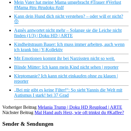
Mein Vater hat meine Mama umgebracht #Trauer #Verlust
#Mama #tru #trudoku #zdf
Kann dein Hund dich nicht verstehen? – oder will er nicht?
🤨
Agnès antwortet nicht mehr – Solange sie die Leiche nicht
finden (1/3) | Doku HD | ARTE
Kindheitstraum Bauer: Ich muss immer arbeiten, auch wenn
ich krank bin | Y-Kollektiv
Mit Emotionen kommt ihr bei Narzissten nicht so weit.
Blinde Mütter: Ich kann mein Kind nicht sehen | reporter
Kleptomanie? Ich kann nicht einkaufen ohne zu klauen |
reporter
„Bei mir gibt es keine Filter!“: So sieht Yannis die Welt mit
Autismus I stark! bei 37 Grad
Vorheriger Beitrag
Melania Trump | Doku HD Reupload | ARTE
Nächster Beitrag
Mal Hand aufs Herz, wie oft trinkst du #Kaffee?
Sender & Sendungen