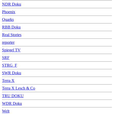
NDR Doku
Phoenix
Quarks
RBB Doku
Real Stories
reporter
Spiegel TV
SRF
STRG_F
SWR Doku
Terra X
Terra X Lesch & Co
TRU DOKU
WDR Doku
Welt