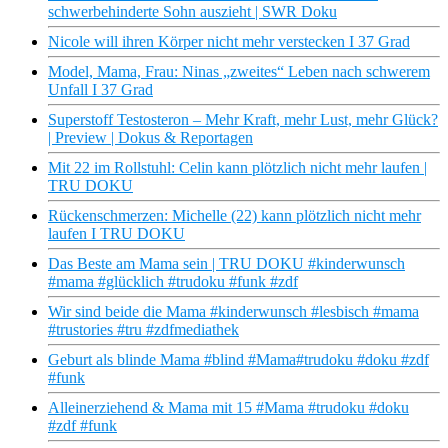
schwerbehinderte Sohn auszieht | SWR Doku
Nicole will ihren Körper nicht mehr verstecken I 37 Grad
Model, Mama, Frau: Ninas „zweites“ Leben nach schwerem
Unfall I 37 Grad
Superstoff Testosteron – Mehr Kraft, mehr Lust, mehr Glück?
| Preview | Dokus & Reportagen
Mit 22 im Rollstuhl: Celin kann plötzlich nicht mehr laufen |
TRU DOKU
Rückenschmerzen: Michelle (22) kann plötzlich nicht mehr
laufen I TRU DOKU
Das Beste am Mama sein | TRU DOKU #kinderwunsch
#mama #glücklich #trudoku #funk #zdf
Wir sind beide die Mama #kinderwunsch #lesbisch #mama
#trustories #tru #zdfmediathek
Geburt als blinde Mama #blind #Mama#trudoku #doku #zdf
#funk
Alleinerziehend & Mama mit 15 #Mama #trudoku #doku
#zdf #funk