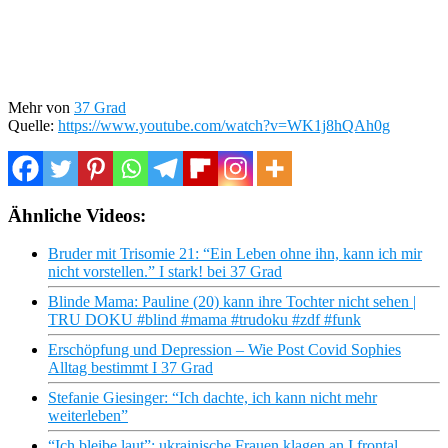
Mehr von
37 Grad
Quelle:
https://www.youtube.com/watch?v=WK1j8hQAh0g
Ähnliche Videos:
Bruder mit Trisomie 21: ​​“Ein Leben ohne ihn, kann ich mir
nicht vorstellen.” I stark! bei 37 Grad
Blinde Mama: Pauline (20) kann ihre Tochter nicht sehen |
TRU DOKU #blind #mama #trudoku #zdf #funk
Erschöpfung und Depression – Wie Post Covid Sophies
Alltag bestimmt I 37 Grad
Stefanie Giesinger: “Ich dachte, ich kann nicht mehr
weiterleben”
“Ich bleibe laut”: ukrainische Frauen klagen an I frontal