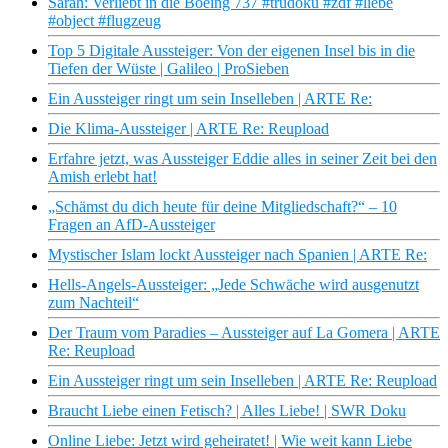
Sarah: Verliebt in die Boeing 737 #trudoku #zdf #liebe
#object #flugzeug
Top 5 Digitale Aussteiger: Von der eigenen Insel bis in die
Tiefen der Wüste | Galileo | ProSieben
Ein Aussteiger ringt um sein Inselleben | ARTE Re:
Die Klima-Aussteiger | ARTE Re: Reupload
Erfahre jetzt, was Aussteiger Eddie alles in seiner Zeit bei den
Amish erlebt hat!
„Schämst du dich heute für deine Mitgliedschaft?“ – 10
Fragen an AfD-Aussteiger
Mystischer Islam lockt Aussteiger nach Spanien | ARTE Re:
Hells-Angels-Aussteiger: „Jede Schwäche wird ausgenutzt
zum Nachteil“
Der Traum vom Paradies – Aussteiger auf La Gomera | ARTE
Re: Reupload
Ein Aussteiger ringt um sein Inselleben | ARTE Re: Reupload
Braucht Liebe einen Fetisch? | Alles Liebe! | SWR Doku
Online Liebe: Jetzt wird geheiratet! | Wie weit kann Liebe