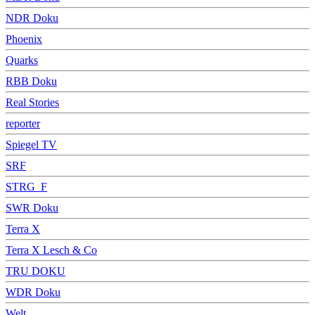
NDR Doku
Phoenix
Quarks
RBB Doku
Real Stories
reporter
Spiegel TV
SRF
STRG_F
SWR Doku
Terra X
Terra X Lesch & Co
TRU DOKU
WDR Doku
Welt