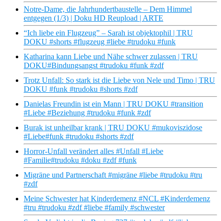
Notre-Dame, die Jahrhundertbaustelle – Dem Himmel
entgegen (1/3) | Doku HD Reupload | ARTE
“Ich liebe ein Flugzeug” – Sarah ist objektophil | TRU
DOKU #shorts #flugzeug #liebe #trudoku #funk
Katharina kann Liebe und Nähe schwer zulassen | TRU
DOKU#Bindungsangst #trudoku #funk #zdf
Trotz Unfall: So stark ist die Liebe von Nele und Timo | TRU
DOKU #funk #trudoku #shorts #zdf
Danielas Freundin ist ein Mann | TRU DOKU #transition
#Liebe #Beziehung #trudoku #funk #zdf
Burak ist unheilbar krank | TRU DOKU #mukoviszidose
#Liebe#funk #trudoku #shorts #zdf
Horror-Unfall verändert alles #Unfall #Liebe
#Familie#trudoku #doku #zdf #funk
Migräne und Partnerschaft #migräne #liebe #trudoku #tru
#zdf
Meine Schwester hat Kinderdemenz #NCL #Kinderdemenz
#tru #trudoku #zdf #liebe #family #schwester