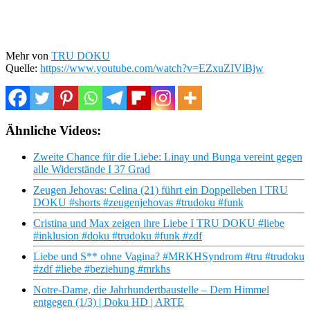
Mehr von
TRU DOKU
Quelle:
https://www.youtube.com/watch?v=EZxuZIVlBjw
Ähnliche Videos:
Zweite Chance für die Liebe: Linay und Bunga vereint gegen
alle Widerstände I 37 Grad
Zeugen Jehovas: Celina (21) führt ein Doppelleben l TRU
DOKU #shorts #zeugenjehovas #trudoku #funk
Cristina und Max zeigen ihre Liebe I TRU DOKU #liebe
#inklusion #doku #trudoku #funk #zdf
Liebe und S** ohne Vagina? #MRKHSyndrom #tru #trudoku
#zdf #liebe #beziehung #mrkhs
Notre-Dame, die Jahrhundertbaustelle – Dem Himmel
entgegen (1/3) | Doku HD | ARTE