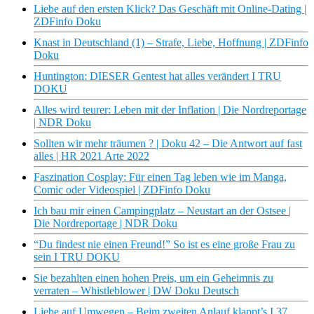
Liebe auf den ersten Klick? Das Geschäft mit Online-Dating |
ZDFinfo Doku
Knast in Deutschland (1) – Strafe, Liebe, Hoffnung | ZDFinfo
Doku
Huntington: DIESER Gentest hat alles verändert I TRU
DOKU
Alles wird teurer: Leben mit der Inflation | Die Nordreportage
| NDR Doku
Sollten wir mehr träumen ? | Doku 42 – Die Antwort auf fast
alles | HR 2021 Arte 2022
Faszination Cosplay: Für einen Tag leben wie im Manga,
Comic oder Videospiel | ZDFinfo Doku
Ich bau mir einen Campingplatz – Neustart an der Ostsee |
Die Nordreportage | NDR Doku
“Du findest nie einen Freund!” So ist es eine große Frau zu
sein I TRU DOKU
Sie bezahlten einen hohen Preis, um ein Geheimnis zu
verraten – Whistleblower | DW Doku Deutsch
Liebe auf Umwegen – Beim zweiten Anlauf klappt’s I 37