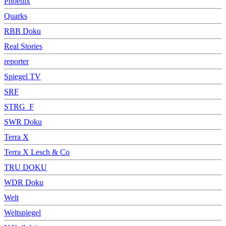
Phoenix
Quarks
RBB Doku
Real Stories
reporter
Spiegel TV
SRF
STRG_F
SWR Doku
Terra X
Terra X Lesch & Co
TRU DOKU
WDR Doku
Welt
Weltspiegel