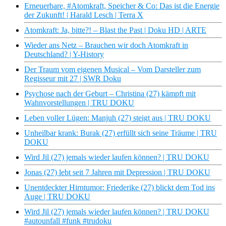
Erneuerbare, #Atomkraft, Speicher & Co: Das ist die Energie
der Zukunft! | Harald Lesch | Terra X
Atomkraft: Ja, bitte?! – Blast the Past | Doku HD | ARTE
Wieder ans Netz – Brauchen wir doch Atomkraft in
Deutschland? | Y-History
Der Traum vom eigenen Musical – Vom Darsteller zum
Regisseur mit 27 | SWR Doku
Psychose nach der Geburt – Christina (27) kämpft mit
Wahnvorstellungen | TRU DOKU
Leben voller Lügen: Manjuh (27) steigt aus | TRU DOKU
Unheilbar krank: Burak (27) erfüllt sich seine Träume | TRU
DOKU
Wird Jil (27) jemals wieder laufen können? | TRU DOKU
Jonas (27) lebt seit 7 Jahren mit Depression | TRU DOKU
Unentdeckter Hirntumor: Friederike (27) blickt dem Tod ins
Auge | TRU DOKU
Wird Jil (27) jemals wieder laufen können? | TRU DOKU
#autounfall #funk #trudoku