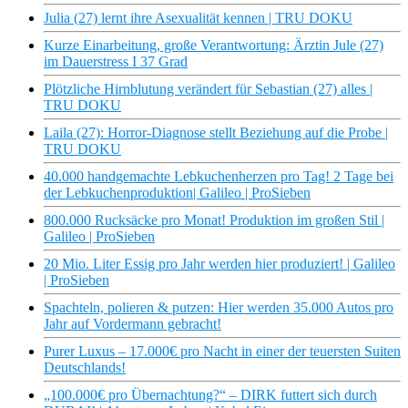
Julia (27) lernt ihre Asexualität kennen | TRU DOKU
Kurze Einarbeitung, große Verantwortung: Ärztin Jule (27)
im Dauerstress I 37 Grad
Plötzliche Hirnblutung verändert für Sebastian (27) alles |
TRU DOKU
Laila (27): Horror-Diagnose stellt Beziehung auf die Probe |
TRU DOKU
40.000 handgemachte Lebkuchenherzen pro Tag! 2 Tage bei
der Lebkuchenproduktion| Galileo | ProSieben
800.000 Rucksäcke pro Monat! Produktion im großen Stil |
Galileo | ProSieben
20 Mio. Liter Essig pro Jahr werden hier produziert! | Galileo
| ProSieben
Spachteln, polieren & putzen: Hier werden 35.000 Autos pro
Jahr auf Vordermann gebracht!
Purer Luxus – 17.000€ pro Nacht in einer der teuersten Suiten
Deutschlands!
„100.000€ pro Übernachtung?“ – DIRK futtert sich durch