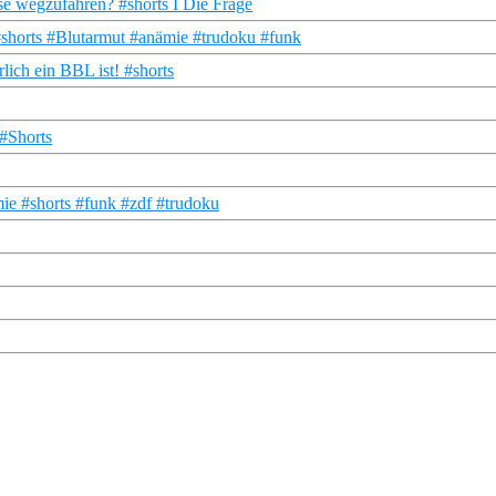
ase wegzufahren? #shorts I Die Frage
#shorts #Blutarmut #anämie #trudoku #funk
rlich ein BBL ist! #shorts
 #Shorts
ie #shorts #funk #zdf #trudoku