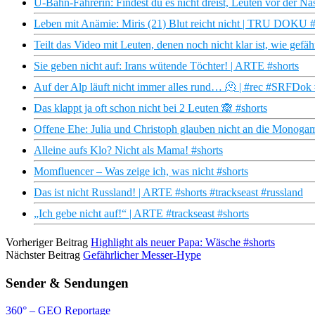
U-Bahn-Fahrerin: Findest du es nicht dreist, Leuten vor der N
Leben mit Anämie: Miris (21) Blut reicht nicht | TRU DOKU 
Teilt das Video mit Leuten, denen noch nicht klar ist, wie gefäh
Sie geben nicht auf: Irans wütende Töchter! | ARTE #shorts
Auf der Alp läuft nicht immer alles rund… 🫠 | #rec #SRFDok
Das klappt ja oft schon nicht bei 2 Leuten 🙈 #shorts
Offene Ehe: Julia und Christoph glauben nicht an die Monogam
Alleine aufs Klo? Nicht als Mama! #shorts
Momfluencer – Was zeige ich, was nicht #shorts
Das ist nicht Russland! | ARTE #shorts #trackseast #russland
„Ich gebe nicht auf!“ | ARTE #trackseast #shorts
Vorheriger Beitrag
Highlight als neuer Papa: Wäsche #shorts
Nächster Beitrag
Gefährlicher Messer-Hype
Sender & Sendungen
360° – GEO Reportage