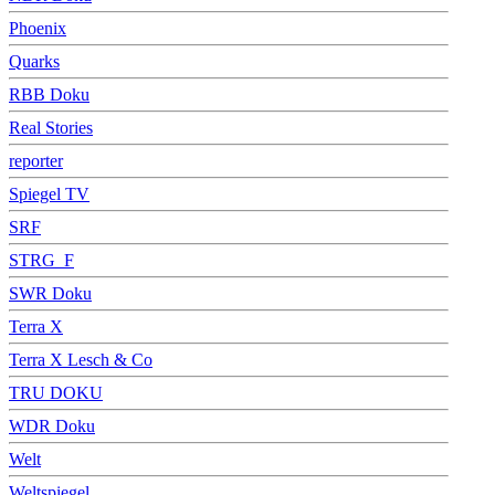
Phoenix
Quarks
RBB Doku
Real Stories
reporter
Spiegel TV
SRF
STRG_F
SWR Doku
Terra X
Terra X Lesch & Co
TRU DOKU
WDR Doku
Welt
Weltspiegel