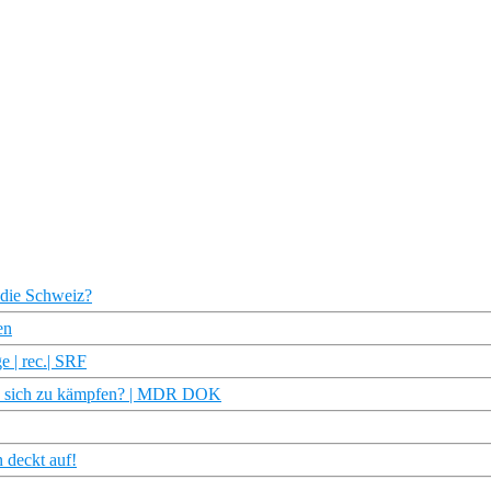
 die Schweiz?
en
e | rec.| SRF
 es sich zu kämpfen? | MDR DOK
 deckt auf!