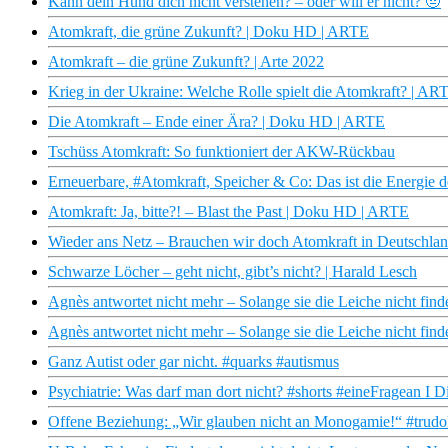
Kann dein Hund dich nicht verstehen? – oder will er nicht? 🤨
Atomkraft, die grüne Zukunft? | Doku HD | ARTE
Atomkraft – die grüne Zukunft? | Arte 2022
Krieg in der Ukraine: Welche Rolle spielt die Atomkraft? | AR
Die Atomkraft – Ende einer Ära? | Doku HD | ARTE
Tschüss Atomkraft: So funktioniert der AKW-Rückbau
Erneuerbare, #Atomkraft, Speicher & Co: Das ist die Energie d
Atomkraft: Ja, bitte?! – Blast the Past | Doku HD | ARTE
Wieder ans Netz – Brauchen wir doch Atomkraft in Deutschlan
Schwarze Löcher – geht nicht, gibt’s nicht? | Harald Lesch
Agnès antwortet nicht mehr – Solange sie die Leiche nicht fi
Agnès antwortet nicht mehr – Solange sie die Leiche nicht fin
Ganz Autist oder gar nicht. #quarks #autismus
Psychiatrie: Was darf man dort nicht? #shorts #eineFragean I D
Offene Beziehung: „Wir glauben nicht an Monogamie!“ #trudo