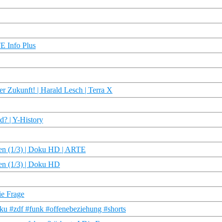
TE Info Plus
er Zukunft! | Harald Lesch | Terra X
d? | Y-History
nden (1/3) | Doku HD | ARTE
den (1/3) | Doku HD
ie Frage
ku #zdf #funk #offenebeziehung #shorts