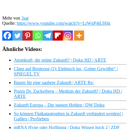
Mehr von
3sat
Quelle:
https://www.youtube.com/watch?v=LrWgP4tUHfg
Ähnliche Videos:
Atomkraft, die grüne Zukunft? | Doku HD | ARTE
Clans auf Beutezug (2): Einbruch ins „Grüne Gewölbe“ |
SPIEGEL TV
Bauen für eine saubere Zukunft | ARTE Re:
Praxis Dr. Zuckerberg – Medizin der Zukunft? | Doku HD |
ARTE
Zukunft Europa – Die jungen Helden | DW Doku
So können Flutkatastrophen in Zukunft verhindert werden! |
Galileo | ProSieben
mRNA Hype oder Hoffnung | Doku Wissen hoch 2 | ZDF