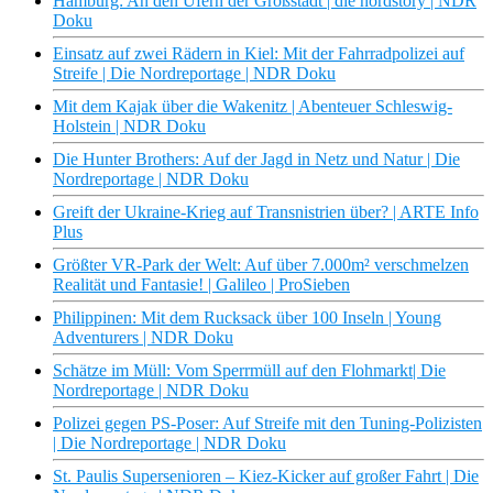
Hamburg: An den Ufern der Großstadt | die nordstory | NDR
Doku
Einsatz auf zwei Rädern in Kiel: Mit der Fahrradpolizei auf
Streife | Die Nordreportage | NDR Doku
Mit dem Kajak über die Wakenitz | Abenteuer Schleswig-
Holstein | NDR Doku
Die Hunter Brothers: Auf der Jagd in Netz und Natur | Die
Nordreportage | NDR Doku
Greift der Ukraine-Krieg auf Transnistrien über? | ARTE Info
Plus
Größter VR-Park der Welt: Auf über 7.000m² verschmelzen
Realität und Fantasie! | Galileo | ProSieben
Philippinen: Mit dem Rucksack über 100 Inseln | Young
Adventurers | NDR Doku
Schätze im Müll: Vom Sperrmüll auf den Flohmarkt| Die
Nordreportage | NDR Doku
Polizei gegen PS-Poser: Auf Streife mit den Tuning-Polizisten
| Die Nordreportage | NDR Doku
St. Paulis Supersenioren – Kiez-Kicker auf großer Fahrt | Die