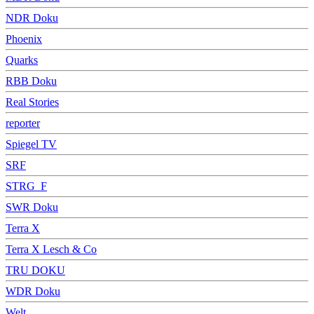
NDR Doku
Phoenix
Quarks
RBB Doku
Real Stories
reporter
Spiegel TV
SRF
STRG_F
SWR Doku
Terra X
Terra X Lesch & Co
TRU DOKU
WDR Doku
Welt