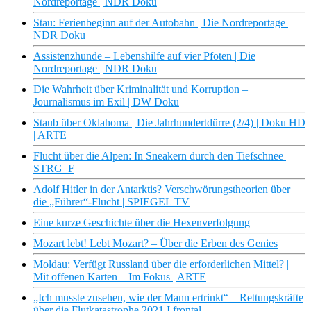
Nordreportage | NDR Doku
Stau: Ferienbeginn auf der Autobahn | Die Nordreportage |
NDR Doku
Assistenzhunde – Lebenshilfe auf vier Pfoten | Die
Nordreportage | NDR Doku
Die Wahrheit über Kriminalität und Korruption –
Journalismus im Exil | DW Doku
Staub über Oklahoma | Die Jahrhundertdürre (2/4) | Doku HD
| ARTE
Flucht über die Alpen: In Sneakern durch den Tiefschnee |
STRG_F
Adolf Hitler in der Antarktis? Verschwörungstheorien über
die „Führer“-Flucht | SPIEGEL TV
Eine kurze Geschichte über die Hexenverfolgung
Mozart lebt! Lebt Mozart? – Über die Erben des Genies
Moldau: Verfügt Russland über die erforderlichen Mittel? |
Mit offenen Karten – Im Fokus | ARTE
„Ich musste zusehen, wie der Mann ertrinkt“ – Rettungskräfte
über die Flutkatastrophe 2021 I frontal