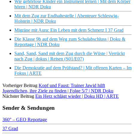
Wie gehörlose Kinder ein Instrument lernen | Mit dem Körper
hören | NDR Doku
Mit dem Zug zur Endhaltestelle | Abenteuer Schleswig-
Holstein | NDR Doku
Migräne mit Aura: Ein Leben mit dem Schmerz I 37 Grad
Die Klasse 9b auf dem Weg zum Schulabschluss | Doku &
Reportage | NDR Doku
Sand, Sand, Sand mit dem Zug durch die Wüste | Verrückt
nach Zug | dokus | Reisen (S01/E07)
Die Demokratie auf dem Prüfstand? | Mit offenen Karten – Im
Fokus | ARTE
Vorheriger Beitrag
Kopf und Faust: Trainer Jawid hilft
Jugendlichen, ihre Ziele zu finden | Folge 5/7 | NDR Doku
Nächster Beitrag
Ein Herz schlägt wieder | Doku HD | ARTE
Sender & Sendungen
360° – GEO Reportage
37 Grad