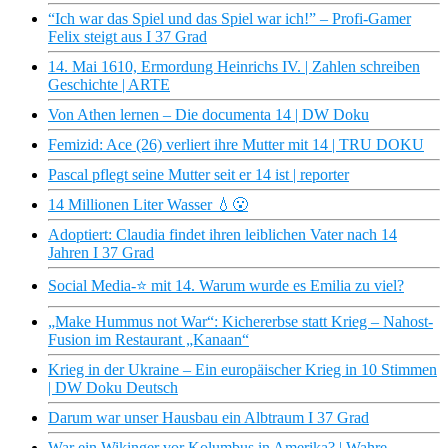
“Ich war das Spiel und das Spiel war ich!” – Profi-Gamer
Felix steigt aus I 37 Grad
14. Mai 1610, Ermordung Heinrichs IV. | Zahlen schreiben
Geschichte | ARTE
Von Athen lernen – Die documenta 14 | DW Doku
Femizid: Ace (26) verliert ihre Mutter mit 14 | TRU DOKU
Pascal pflegt seine Mutter seit er 14 ist | reporter
14 Millionen Liter Wasser 💧😮
Adoptiert: Claudia findet ihren leiblichen Vater nach 14
Jahren I 37 Grad
Social Media-​​⭐️ mit 14. Warum wurde es Emilia zu viel?
„Make Hummus not War“: Kichererbse statt Krieg – Nahost-
Fusion im Restaurant „Kanaan“
Krieg in der Ukraine – Ein europäischer Krieg in 10 Stimmen
| DW Doku Deutsch
Darum war unser Hausbau ein Albtraum I 37 Grad
War ein Wikinger vor Kolumbus in Amerika? | Wahre