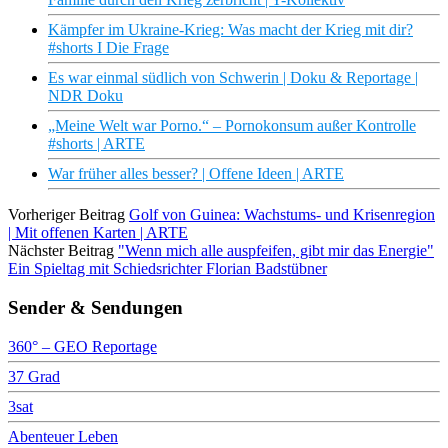
Kämpfer im Ukraine-Krieg: Was macht der Krieg mit dir?
#shorts I Die Frage
Es war einmal südlich von Schwerin | Doku & Reportage |
NDR Doku
„Meine Welt war Porno.“ – Pornokonsum außer Kontrolle
#shorts | ARTE
War früher alles besser? | Offene Ideen | ARTE
Vorheriger Beitrag
Golf von Guinea: Wachstums- und Krisenregion
| Mit offenen Karten | ARTE
Nächster Beitrag
"Wenn mich alle auspfeifen, gibt mir das Energie"
Ein Spieltag mit Schiedsrichter Florian Badstübner
Sender & Sendungen
360° – GEO Reportage
37 Grad
3sat
Abenteuer Leben