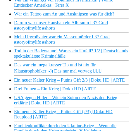
Entdecker Amerikas | Terra X
Wär ein Tattoo zum An und Ausknipsen was für dich?
Darum war unser Hausbau ein Albtraum I 37 Grad
#storyofmylife #shorts
Mein Urgroßvater war ein Massenmörder I 37 Grad
#storyofmylife #shorts
Tod in der Badewanne! War es ein Unfall? 1/2 | Deutschlands
spektakulärste Kriminalfälle
Das war ein mega krasser Tip und ist nix für
Klaustrophobiker :-)) Das nur mal vorweg 😵‍💫🙈
Ein neuer Kalter Krieg – Putins Gift 2/3 | Doku HD | ARTE
Drei Frauen – Ein Krieg | Doku HD | ARTE
USA gegen Hitler – Wie ein Spion den Nazis den Krieg
erklärte | Doku HD | ARTE
Ein neuer Kalter Krieg – Putins Gift (2/3) | Doku HD
Reupload | ARTE
Familienkonflikte durch den Ukraine-Krieg – Wenn die
Familie durch den Krieg zerbricht | Y-Kollektiv