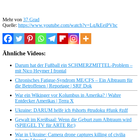
Mehr von
37 Grad
Quelle:
https://www.youtube.com/watch?v=LqJkEeiPVhc
Ähnliche Videos:
Darum hat der Fußball ein SCHMERZMITTEL-Problem –
mit Nico Heymer I frontal
Chronisches Fatigue-Syndrom ME/CFS – Ein Albtraum für
die Betroffenen | Reportage | SRF Dok
War ein Wikinger vor Kolumbus in Amerika? | Wahre
Entdecker Amerikas | Terra X
Ukraine: DARUM helfe ich #shorts #trudoku #funk #zdf
Gewalt im Kreißsaal: Wenn die Geburt zum Albtraum wird
(SPIEGEL TV für ARTE Re:)
War in Ukraine: Camera drone captures killing of civilia