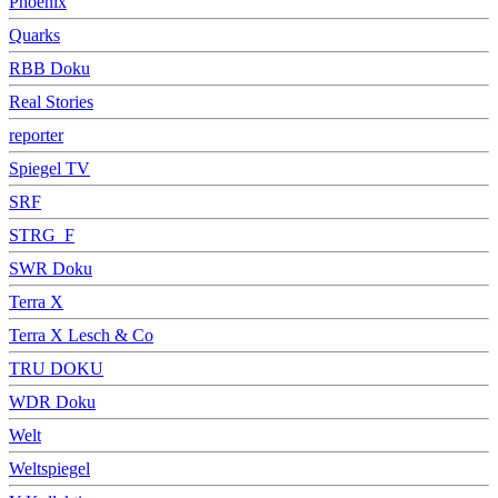
Phoenix
Quarks
RBB Doku
Real Stories
reporter
Spiegel TV
SRF
STRG_F
SWR Doku
Terra X
Terra X Lesch & Co
TRU DOKU
WDR Doku
Welt
Weltspiegel