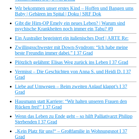
Wir bekommen unser erstes Kind – Hoffen und Bangen ums
Baby | Gebären im Spital | Doku | SRF Dok
Gibt die Hirn-OP Emely ein neues Leben? | Warum sind
psychische Krankheiten noch immer ein Tabu? #9
Ein Australier begeistert ein italienisches Dorf | ARTE Re:
Zwillingsschwester mit Down-Syndrom: “Ich habe meine
beste Freundin immer dabei.” I 37 Grad
Plötzlich gelähmt: Elisas Weg zurück ins Leben I 37 Grad
Vermisst – Die Geschichten von Anna S. und Heidi D. I 37
Grad
Liebe auf Umwegen – Beim zweiten Anlauf klappt’s I 37
Grad
Hausmann statt Karriere: “Wir halten unseren Frauen den
Rücken frei!” I 37 Grad
Wenn das Leben zu Ende geht – so hilft Palliativarzt Philipp
Sterbenden I 37 Grad
„Kein Platz für uns!“ – Großfamilie in Wohnungsnot I 37
Grad