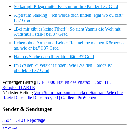
So kämpft Pflegemutter Kerstin für ihre Kinder I 37 Grad
Alptraum Stalking: “Ich werde dich finden, egal wo du bist.”
I 37 Grad
„Bei mir gibt es keine Filter!“: So sieht Yannis die Welt mit
Autismus I stark! bei 37 Grad
Leben ohne Arme und Beine: “Ich nehme meinen Körper so
an, wie er ist.” I 37 Grad
Hannas Suche nach ihrer Identität I 37 Grad
Im Grauen Zuversicht finden: Wie Eva den Holocaust
überlebte I 37 Grad
Vorheriger Beitrag
Die 1.000 Frauen des Pharao | Doku HD
Reupload | ARTE
Nächster Beitrag
Vom Schrottrad zum schicken Stadtrad: Wie eine
Roetz Bikes alte Bikes recyled | Galileo | ProSieben
Sender & Sendungen
360° – GEO Reportage
37 Grad