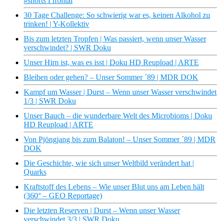
#shorts I frontal
30 Tage Challenge: So schwierig war es, keinen Alkohol zu
trinken! | Y-Kollektiv
Bis zum letzten Tropfen | Was passiert, wenn unser Wasser
verschwindet? | SWR Doku
Unser Hirn ist, was es isst | Doku HD Reupload | ARTE
Bleiben oder gehen? – Unser Sommer ´89 | MDR DOK
Kampf um Wasser | Durst – Wenn unser Wasser verschwindet
1/3 | SWR Doku
Unser Bauch – die wunderbare Welt des Microbioms | Doku
HD Reupload | ARTE
Von Pjöngjang bis zum Balaton! – Unser Sommer ´89 | MDR
DOK
Die Geschichte, wie sich unser Weltbild verändert hat |
Quarks
Kraftstoff des Lebens – Wie unser Blut uns am Leben hält
(360° – GEO Reportage)
Die letzten Reserven | Durst – Wenn unser Wasser
verschwindet 3/3 | SWR Doku