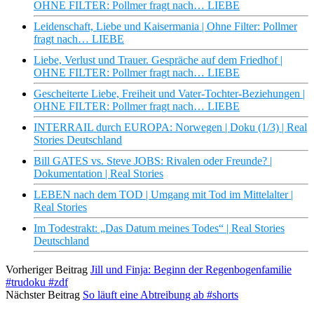
OHNE FILTER: Pollmer fragt nach… LIEBE
Leidenschaft, Liebe und Kaisermania | Ohne Filter: Pollmer
fragt nach… LIEBE
Liebe, Verlust und Trauer. Gespräche auf dem Friedhof |
OHNE FILTER: Pollmer fragt nach… LIEBE
Gescheiterte Liebe, Freiheit und Vater-Tochter-Beziehungen |
OHNE FILTER: Pollmer fragt nach… LIEBE
INTERRAIL durch EUROPA: Norwegen | Doku (1/3) | Real
Stories Deutschland
Bill GATES vs. Steve JOBS: Rivalen oder Freunde? |
Dokumentation | Real Stories
LEBEN nach dem TOD | Umgang mit Tod im Mittelalter |
Real Stories
Im Todestrakt: „Das Datum meines Todes“ | Real Stories
Deutschland
Vorheriger Beitrag
Jill und Finja: Beginn der Regenbogenfamilie
#trudoku #zdf
Nächster Beitrag
So läuft eine Abtreibung ab #shorts