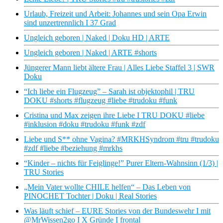
Urlaub, Freizeit und Arbeit: Johannes und sein Opa Erwin
sind unzertrennlich I 37 Grad
Ungleich geboren | Naked | Doku HD | ARTE
Ungleich geboren | Naked | ARTE #shorts
Jüngerer Mann liebt ältere Frau | Alles Liebe Staffel 3 | SWR
Doku
“Ich liebe ein Flugzeug” – Sarah ist objektophil | TRU
DOKU #shorts #flugzeug #liebe #trudoku #funk
Cristina und Max zeigen ihre Liebe I TRU DOKU #liebe
#inklusion #doku #trudoku #funk #zdf
Liebe und S** ohne Vagina? #MRKHSyndrom #tru #trudoku
#zdf #liebe #beziehung #mrkhs
“Kinder – nichts für Feiglinge!” Purer Eltern-Wahnsinn (1/3) |
TRU Stories
„Mein Vater wollte CHILE helfen“ – Das Leben von
PINOCHET Tochter | Doku | Real Stories
Was läuft schief – EURE Stories von der Bundeswehr I mit
@MrWissen2go I X Gründe I frontal