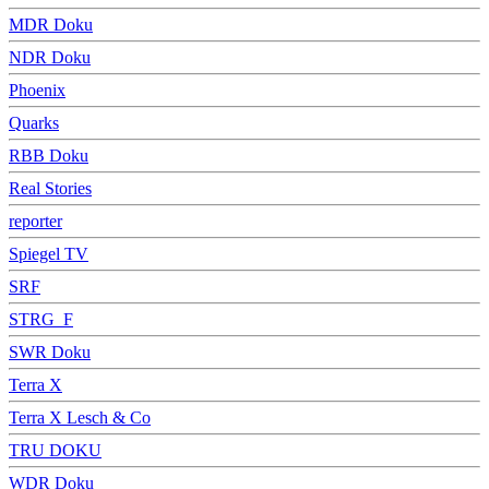
MDR Doku
NDR Doku
Phoenix
Quarks
RBB Doku
Real Stories
reporter
Spiegel TV
SRF
STRG_F
SWR Doku
Terra X
Terra X Lesch & Co
TRU DOKU
WDR Doku