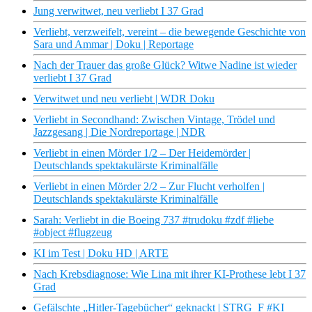
Jung verwitwet, neu verliebt I 37 Grad
Verliebt, verzweifelt, vereint – die bewegende Geschichte von
Sara und Ammar | Doku | Reportage
Nach der Trauer das große Glück? Witwe Nadine ist wieder
verliebt I 37 Grad
Verwitwet und neu verliebt | WDR Doku
Verliebt in Secondhand: Zwischen Vintage, Trödel und
Jazzgesang | Die Nordreportage | NDR
Verliebt in einen Mörder 1/2 – Der Heidemörder |
Deutschlands spektakulärste Kriminalfälle
Verliebt in einen Mörder 2/2 – Zur Flucht verholfen |
Deutschlands spektakulärste Kriminalfälle
Sarah: Verliebt in die Boeing 737 #trudoku #zdf #liebe
#object #flugzeug
KI im Test | Doku HD | ARTE
Nach Krebsdiagnose: Wie Lina mit ihrer KI-Prothese lebt I 37
Grad
Gefälschte „Hitler-Tagebücher“ geknackt | STRG_F #KI