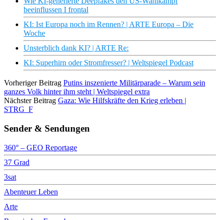
Wie KI-generierte Deepfakes den US-Wahlkampf
beeinflussen I frontal
KI: Ist Europa noch im Rennen? | ARTE Europa – Die
Woche
Unsterblich dank KI? | ARTE Re:
KI: Superhirn oder Stromfresser? | Weltspiegel Podcast
Vorheriger Beitrag
Putins inszenierte Militärparade – Warum sein
ganzes Volk hinter ihm steht | Weltspiegel extra
Nächster Beitrag
Gaza: Wie Hilfskräfte den Krieg erleben |
STRG_F
Sender & Sendungen
360° – GEO Reportage
37 Grad
3sat
Abenteuer Leben
Arte