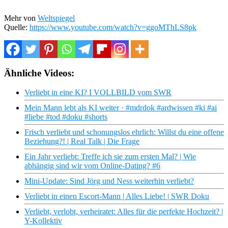
Mehr von
Weltspiegel
Quelle:
https://www.youtube.com/watch?v=ggoMThLS8pk
Ähnliche Videos:
Verliebt in eine KI? I VOLLBILD vom SWR
Mein Mann lebt als KI weiter · #mdrdok #ardwissen #ki #ai
#liebe #tod #doku #shorts
Frisch verliebt und schonungslos ehrlich: Willst du eine offene
Beziehung?! | Real Talk | Die Frage
Ein Jahr verliebt: Treffe ich sie zum ersten Mal? | Wie
abhängig sind wir vom Online-Dating? #6
Mini-Update: Sind Jörg und Ness weiterhin verliebt?
Verliebt in einen Escort-Mann | Alles Liebe! | SWR Doku
Verliebt, verlobt, verheiratet: Alles für die perfekte Hochzeit? |
Y-Kollektiv