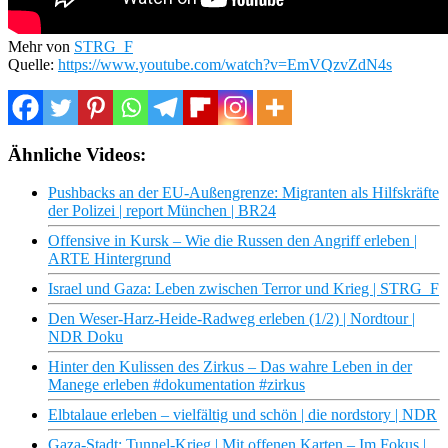
Mehr von
STRG_F
Quelle:
https://www.youtube.com/watch?v=EmVQzvZdN4s
Ähnliche Videos:
Pushbacks an der EU-Außengrenze: Migranten als Hilfskräfte
der Polizei | report München | BR24
Offensive in Kursk – Wie die Russen den Angriff erleben |
ARTE Hintergrund
Israel und Gaza: Leben zwischen Terror und Krieg | STRG_F
Den Weser-Harz-Heide-Radweg erleben (1/2) | Nordtour |
NDR Doku
Hinter den Kulissen des Zirkus – Das wahre Leben in der
Manege erleben #dokumentation #zirkus
Elbtalaue erleben – vielfältig und schön | die nordstory | NDR
Gaza-Stadt: Tunnel-Krieg | Mit offenen Karten – Im Fokus |