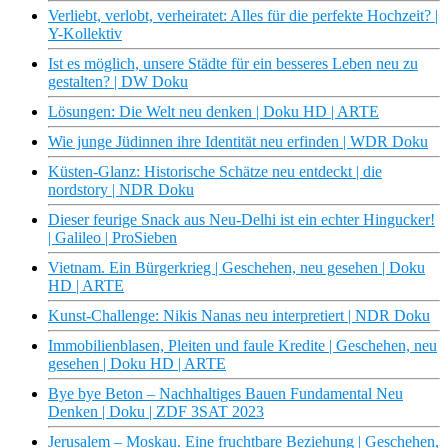
Verliebt, verlobt, verheiratet: Alles für die perfekte Hochzeit? |
Y-Kollektiv
Ist es möglich, unsere Städte für ein besseres Leben neu zu
gestalten? | DW Doku
Lösungen: Die Welt neu denken | Doku HD | ARTE
Wie junge Jüdinnen ihre Identität neu erfinden | WDR Doku
Küsten-Glanz: Historische Schätze neu entdeckt | die
nordstory | NDR Doku
Dieser feurige Snack aus Neu-Delhi ist ein echter Hingucker!
| Galileo | ProSieben
Vietnam. Ein Bürgerkrieg | Geschehen, neu gesehen | Doku
HD | ARTE
Kunst-Challenge: Nikis Nanas neu interpretiert | NDR Doku
Immobilienblasen, Pleiten und faule Kredite | Geschehen, neu
gesehen | Doku HD | ARTE
Bye bye Beton – Nachhaltiges Bauen Fundamental Neu
Denken | Doku | ZDF 3SAT 2023
Jerusalem – Moskau. Eine fruchtbare Beziehung | Geschehen,