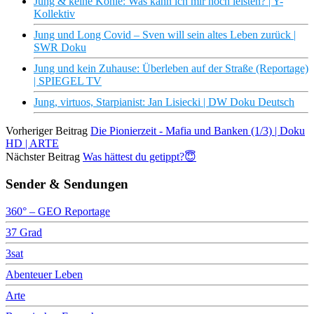
Jung & keine Kohle: Was kann ich mir noch leisten? | Y-
Kollektiv
Jung und Long Covid – Sven will sein altes Leben zurück |
SWR Doku
Jung und kein Zuhause: Überleben auf der Straße (Reportage)
| SPIEGEL TV
Jung, virtuos, Starpianist: Jan Lisiecki | DW Doku Deutsch
Vorheriger Beitrag
Die Pionierzeit - Mafia und Banken (1/3) | Doku
HD | ARTE
Nächster Beitrag
Was hättest du getippt?😇
Sender & Sendungen
360° – GEO Reportage
37 Grad
3sat
Abenteuer Leben
Arte