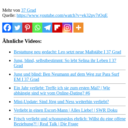
Mehr von
37 Grad
Quelle:
https://www.youtube.com/watch?v=ek32pv7rOqE
Ähnliche Videos:
Bestattung neu gedacht: Leo setzt neue Maßstäbe I 37 Grad
Jung, blind, selbstbestimmt: So lebt Selina ihr Leben I 37
Grad
Jung und blind: Ben Neumann auf dem Weg zur Para Surf
EM I 37 Grad
Ein Jahr verliebt: Treffe ich sie zum ersten Mal? | Wie
abhängig sind wir vom Online-Dating? #6
Mini-Update: Sind Jörg und Ness weiterhin verliebt?
Verliebt in einen Escort-Mann | Alles Liebe! | SWR Doku
Frisch verliebt und schonungslos ehrlich: Willst du eine offene
Beziehung?! | Real Talk | Die Frage