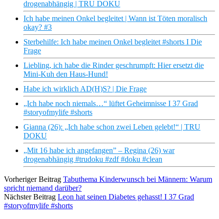
drogenabhängig | TRU DOKU
Ich habe meinen Onkel begleitet | Wann ist Töten moralisch
okay? #3
Sterbehilfe: Ich habe meinen Onkel begleitet #shorts I Die
Frage
Liebling, ich habe die Rinder geschrumpft: Hier ersetzt die
Mini-Kuh den Haus-Hund!
Habe ich wirklich AD(H)S? | Die Frage
„Ich habe noch niemals…“ lüftet Geheimnisse I 37 Grad
#storyofmylife #shorts
Gianna (26): „Ich habe schon zwei Leben gelebt!“ | TRU
DOKU
„Mit 16 habe ich angefangen” – Regina (26) war
drogenabhängig #trudoku #zdf #doku #clean
Vorheriger Beitrag
Tabuthema Kinderwunsch bei Männern: Warum
spricht niemand darüber?
Nächster Beitrag
Leon hat seinen Diabetes gehasst! I 37 Grad
#storyofmylife #shorts