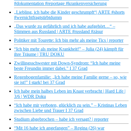
#dokumentation #reportage #krankenversicherung
„Liebling, ich habe die Kinder geschrumpft“| ARTE #shorts
#wernichtfragtstirbtdumm
„Das wurde zu gefährlich und ich habe aufgehört…“ –
Stimmen aus Russland | ARTE #russland #zäsur
Politiker mit Tourette: Ich bin mehr als meine Tics | reporter
“Ich bin mehr als meine Krankheit!” – Julia (24) kämpft für
ihre Träume | TRU DOKU
Zwillingsschwester mit Down-Syndrom: “Ich habe meine
beste Freundin immer dabei.” I 37 Grad
Regenbogenfamilie: „Ich habe meine Familie gerne – so, wie
sie ist!” I stark! bei 37 Grad
Ich habe mein halbes Leben im Knast verbracht | Hard Life |
3/6 | WDR Doku
“Ich habe mir verboten, glücklich zu sein.” – Kristinas Leben
zwischen Liebe und Trauer I 37 Grad
Studium abgebrochen – habe ich versagt? | reporter
“Mit 16 habe ich angefangen” – Regina (26) war