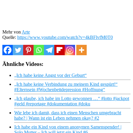
Mehr von
Arte
Quelle:
https://www.youtube.com/watch?v=4kBFlvfM0T0
Ähnliche Videos:
„Ich habe keine Angst vor der Geburt“
„Ich habe keine Verbindung zu meinem Kind gespürt!“
#Elternsein #Wochenbettdepression #Hoffnung“
„Ich glaube, ich habe im Lotto gewonnen …“ #lotto #jackpot
#geld #reportage #dokumentation #doku
Wie lebe ich damit, dass ich einen Menschen umgebracht
habe? | Wann ist ein Leben nehmen okay? #2
Ich habe ein Kind von einem anonymen Samenspender! |
Solo Mutter – Ich will jetzt ein Kind #6