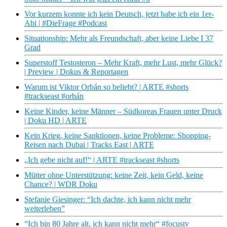
Vor kurzem konnte ich kein Deutsch, jetzt habe ich ein 1er-
Abi | #DieFrage #Podcast
Situationship: Mehr als Freundschaft, aber keine Liebe I 37
Grad
Superstoff Testosteron – Mehr Kraft, mehr Lust, mehr Glück?
| Preview | Dokus & Reportagen
Warum ist Viktor Orbán so beliebt? | ARTE #shorts
#trackseast #orbán
Keine Kinder, keine Männer – Südkoreas Frauen unter Druck
| Doku HD | ARTE
Kein Krieg, keine Sanktionen, keine Probleme: Shopping-
Reisen nach Dubai | Tracks East | ARTE
„Ich gebe nicht auf!“ | ARTE #trackseast #shorts
Mütter ohne Unterstützung: keine Zeit, kein Geld, keine
Chance? | WDR Doku
Stefanie Giesinger: “Ich dachte, ich kann nicht mehr
weiterleben”
“Ich bin 80 Jahre alt, ich kann nicht mehr“ #focustv