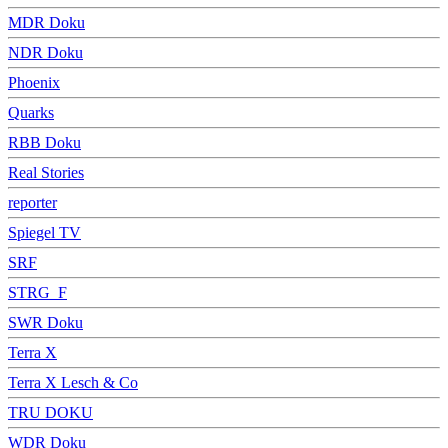
MDR Doku
NDR Doku
Phoenix
Quarks
RBB Doku
Real Stories
reporter
Spiegel TV
SRF
STRG_F
SWR Doku
Terra X
Terra X Lesch & Co
TRU DOKU
WDR Doku