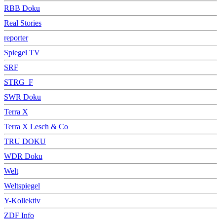
RBB Doku
Real Stories
reporter
Spiegel TV
SRF
STRG_F
SWR Doku
Terra X
Terra X Lesch & Co
TRU DOKU
WDR Doku
Welt
Weltspiegel
Y-Kollektiv
ZDF Info