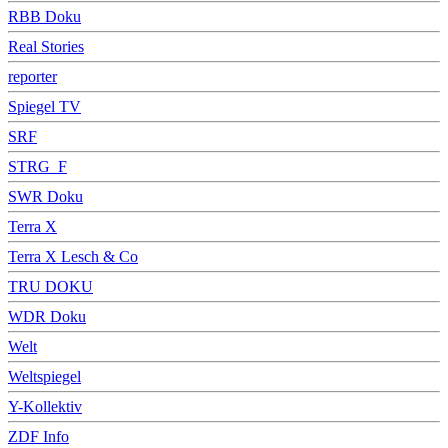
RBB Doku
Real Stories
reporter
Spiegel TV
SRF
STRG_F
SWR Doku
Terra X
Terra X Lesch & Co
TRU DOKU
WDR Doku
Welt
Weltspiegel
Y-Kollektiv
ZDF Info