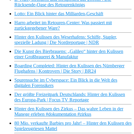
Rücksende-Oase des Retourenkönigs
Lotto: Ein Blick hinter das Milliarden-Geschäft
Harro arbeitet im Retouren-Center: Was passiert mit
zurückgegebener Ware?
Hinter den Kulissen des Weserhafens: Schiffe, Stapler,
spezielle Ladung | Die Nordreportage | NDR
Die Kunst des Bierbrauens: „Galileo“ hinter den Kulissen
einer Großbrauerei & Manufaktur
Boarding Completed: Hinter den Kulissen des Nürnberger
Flughafens | Kontrovers | Die Story | BR24
Spurensuche im Cyberspace: Ein Blick in die Welt des
digitalen Forensikers
Der größte Freizeitpark Deutschlands: Hinter den Kulissen
des Europa-Park | Focus TV Reportage
Hinter den Kulissen des Zirkus – Das wahre Leben in der
Manege erleben #dokumentation #zirkus
80 Mio. verkaufte Barbies pro Jahr! – Hinter den Kulissen des
Spielzeugriesen Mattel