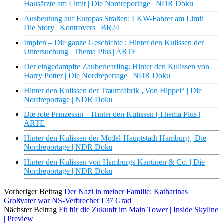
Hausärzte am Limit | Die Nordreportage | NDR Doku
Ausbeutung auf Europas Straßen: LKW-Fahrer am Limit |
Die Story | Kontrovers | BR24
Impfen – Die ganze Geschichte : Hinter den Kulissen der
Untersuchung | Thema Plus | ARTE
Der eingedampfte Zauberlehrling: Hinter den Kulissen von
Harry Potter | Die Nordreportage | NDR Doku
Hinter den Kulissen der Traumfabrik „Von Hippel“ | Die
Nordreportage | NDR Doku
Die rote Prinzessin – Hinter den Kulissen | Thema Plus |
ARTE
Hinter den Kulissen der Model-Hauptstadt Hamburg | Die
Nordreportage | NDR Doku
Hinter den Kulissen von Hamburgs Kantinen & Co. | Die
Nordreportage | NDR Doku
Vorheriger Beitrag
Der Nazi in meiner Familie: Katharinas
Großvater war NS-Verbrecher I 37 Grad
Nächster Beitrag
Fit für die Zukunft im Main Tower | Inside Skyline
| Preview