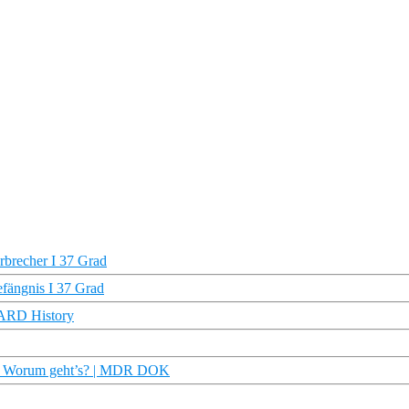
rbrecher I 37 Grad
efängnis I 37 Grad
 ARD History
ro: Worum geht’s? | MDR DOK