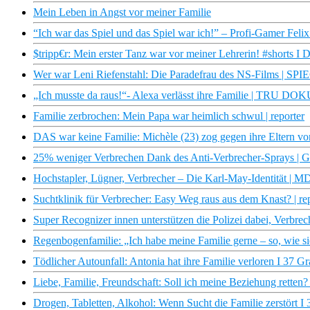
Mein Leben in Angst vor meiner Familie
“Ich war das Spiel und das Spiel war ich!” – Profi-Gamer Felix 
$tripp€r: Mein erster Tanz war vor meiner Lehrerin! #shorts I 
Wer war Leni Riefenstahl: Die Paradefrau des NS-Films | S
„Ich musste da raus!“- Alexa verlässt ihre Familie | TRU DOK
Familie zerbrochen: Mein Papa war heimlich schwul | reporter
DAS war keine Familie: Michèle (23) zog gegen ihre Eltern 
25% weniger Verbrechen Dank des Anti-Verbrecher-Sprays | Ga
Hochstapler, Lügner, Verbrecher – Die Karl-May-Identität |
Suchtklinik für Verbrecher: Easy Weg raus aus dem Knast? | re
Super Recognizer innen unterstützen die Polizei dabei, Verbrech
Regenbogenfamilie: „Ich habe meine Familie gerne – so, wie sie 
Tödlicher Autounfall: Antonia hat ihre Familie verloren I 37 G
Liebe, Familie, Freundschaft: Soll ich meine Beziehung retten?
Drogen, Tabletten, Alkohol: Wenn Sucht die Familie zerstört I