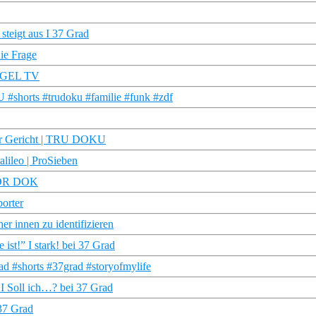
steigt aus I 37 Grad
Die Frage
PIEGEL TV
U #shorts #trudoku #familie #funk #zdf
vor Gericht | TRU DOKU
lileo | ProSieben
 MDR DOK
porter
er innen zu identifizieren
ist!” I stark! bei 37 Grad
rad #shorts #37grad #storyofmylife
 I Soll ich…? bei 37 Grad
 37 Grad