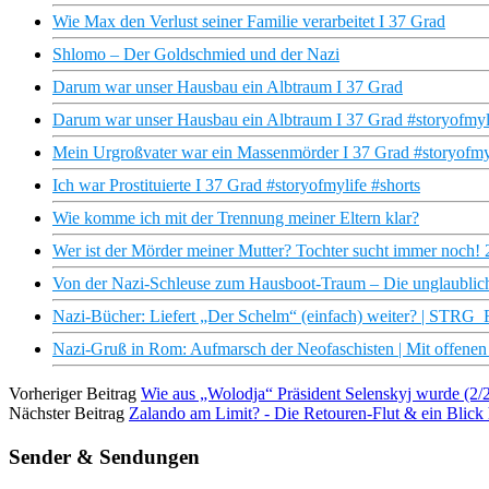
Wie Max den Verlust seiner Familie verarbeitet I 37 Grad
Shlomo – Der Goldschmied und der Nazi
Darum war unser Hausbau ein Albtraum I 37 Grad
Darum war unser Hausbau ein Albtraum I 37 Grad #storyofmyli
Mein Urgroßvater war ein Massenmörder I 37 Grad #storyofmyl
Ich war Prostituierte I 37 Grad #storyofmylife #shorts
Wie komme ich mit der Trennung meiner Eltern klar?
Wer ist der Mörder meiner Mutter? Tochter sucht immer noch! 2
Von der Nazi-Schleuse zum Hausboot-Traum – Die unglaublic
Nazi-Bücher: Liefert „Der Schelm“ (einfach) weiter? | STRG_
Nazi-Gruß in Rom: Aufmarsch der Neofaschisten | Mit offene
Vorheriger Beitrag
Wie aus „Wolodja“ Präsident Selenskyj wurde (2
Nächster Beitrag
Zalando am Limit? - Die Retouren-Flut & ein Blick 
Sender & Sendungen