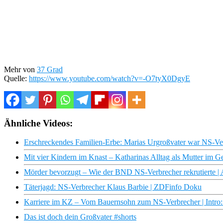
Mehr von
37 Grad
Quelle:
https://www.youtube.com/watch?v=-O7tyX0DgyE
Ähnliche Videos:
Erschreckendes Familien-Erbe: Marias Urgroßvater war NS-Ve
Mit vier Kindern im Knast – Katharinas Alltag als Mutter im G
Mörder bevorzugt – Wie der BND NS-Verbrecher rekrutierte |
Täterjagd: NS-Verbrecher Klaus Barbie | ZDFinfo Doku
Karriere im KZ – Vom Bauernsohn zum NS-Verbrecher | Int
Das ist doch dein Großvater #shorts