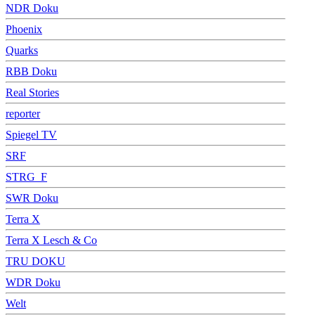
NDR Doku
Phoenix
Quarks
RBB Doku
Real Stories
reporter
Spiegel TV
SRF
STRG_F
SWR Doku
Terra X
Terra X Lesch & Co
TRU DOKU
WDR Doku
Welt