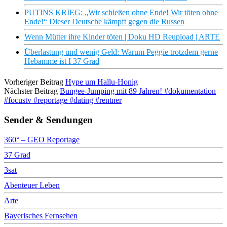
PUTINS KRIEG: „Wir schießen ohne Ende! Wir töten ohne
Ende!“ Dieser Deutsche kämpft gegen die Russen
Wenn Mütter ihre Kinder töten | Doku HD Reupload | ARTE
Überlastung und wenig Geld: Warum Peggie trotzdem gerne
Hebamme ist I 37 Grad
Vorheriger Beitrag
Hype um Hallu-Honig
Nächster Beitrag
Bungee-Jumping mit 89 Jahren! #dokumentation
#focustv #reportage #dating #rentner
Sender & Sendungen
360° – GEO Reportage
37 Grad
3sat
Abenteuer Leben
Arte
Bayerisches Fernsehen