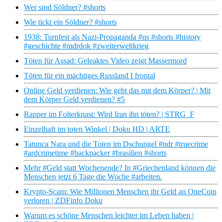
Wer sind Söldner? #shorts
Wie tickt ein Söldner? #shorts
1938: Turnfest als Nazi-Propaganda #ns #shorts #history
#geschichte #mdrdok #zweiterweltkrieg
Töten für Assad: Geleaktes Video zeigt Massermord
Töten für ein mächtiges Russland I frontal
Online Geld verdienen: Wie geht das mit dem Körper? | Mit
dem Körper Geld verdienen? #5
Rapper im Folterknast: Wird Iran ihn töten? | STRG_F
Einzelhaft im toten Winkel | Doku HD | ARTE
Tatunca Nara und die Toten im Dschungel #ndr #truecrime
#ardcrimetime #backpacker #brasilien #shorts
Mehr #Geld statt Wochenende? In #Griechenland können die
Menschen jetzt 6 Tage die Woche #arbeiten.
Krypto-Scam: Wie Millionen Menschen ihr Geld an OneCoin
verloren | ZDFinfo Doku
Warum es schöne Menschen leichter im Leben haben |