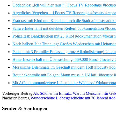
Obdachlos: „Ich will hier raus!“ | Focus TV Reportage #focus
Ärgerliches Vergehen… | Focus TV Reportage #focustv #repor
Frau rast mit Kind und Karacho durch die Stadt #focustv #doku
Schwerlaster fährt mit defekten Reifen! #dokumentation #focus
Polizeitest: Bankdrücken mit 23 Kilo! #dokumentation #focust
Nach halben Jahr Trennung: Großes Wiedersehen mit Heiratsan
Patient mit 3 Promille: Entlassung trotz Alkoholisierung! #dok
Hinterlassenschaft mit Überraschung: 569.000 Euro! #focustv 
Moralische Dilemmata im Geschäft mit dem Tod! #focustv #do
Routinekontrolle mit Folgen: Mann muss in U-Haft! #focustv #
Mit Affen kommunizeiren: Leben in der Wildness! #dokumentat
Vorheriger Beitrag
Als Söldner im Einsatz: Warum Menschen für Geld 
Nächster Beitrag
Wunderschöne Liebesgeschichte mit 70 Jahren! #dok
Sender & Sendungen