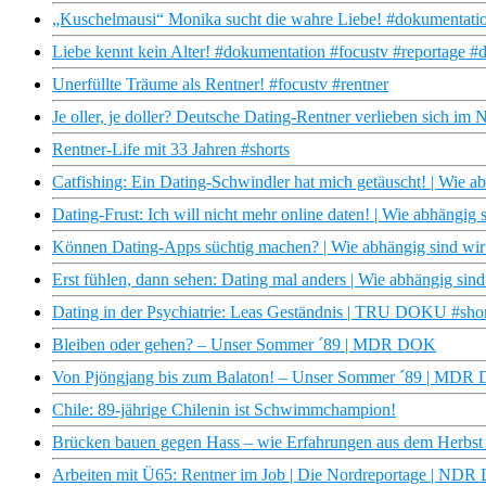
„Kuschelmausi“ Monika sucht die wahre Liebe! #dokumentation
Liebe kennt kein Alter! #dokumentation #focustv #reportage #d
Unerfüllte Träume als Rentner! #focustv #rentner
Je oller, je doller? Deutsche Dating-Rentner verlieben sich im
Rentner-Life mit 33 Jahren #shorts
Catfishing: Ein Dating-Schwindler hat mich getäuscht! | Wie 
Dating-Frust: Ich will nicht mehr online daten! | Wie abhängig
Können Dating-Apps süchtig machen? | Wie abhängig sind wi
Erst fühlen, dann sehen: Dating mal anders | Wie abhängig si
Dating in der Psychiatrie: Leas Geständnis | TRU DOKU #short
Bleiben oder gehen? – Unser Sommer ´89 | MDR DOK
Von Pjöngjang bis zum Balaton! – Unser Sommer ´89 | MDR
Chile: 89-jährige Chilenin ist Schwimmchampion!
Brücken bauen gegen Hass – wie Erfahrungen aus dem Herbs
Arbeiten mit Ü65: Rentner im Job | Die Nordreportage | NDR