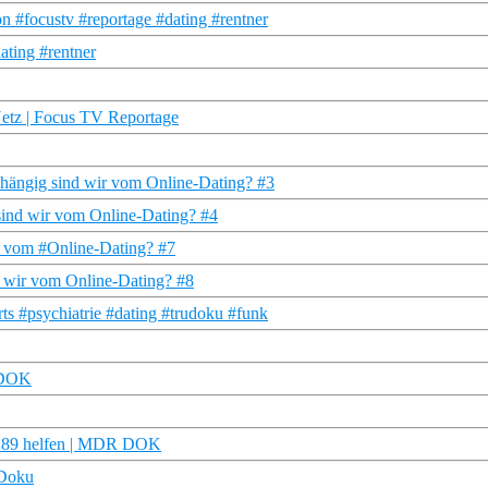
 #focustv #reportage #dating #rentner
ating #rentner
 Netz | Focus TV Reportage
abhängig sind wir vom Online-Dating? #3
 sind wir vom Online-Dating? #4
r vom #Online-Dating? #7
nd wir vom Online-Dating? #8
s #psychiatrie #dating #trudoku #funk
 DOK
t 89 helfen | MDR DOK
 Doku