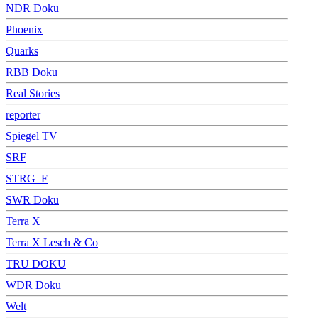
NDR Doku
Phoenix
Quarks
RBB Doku
Real Stories
reporter
Spiegel TV
SRF
STRG_F
SWR Doku
Terra X
Terra X Lesch & Co
TRU DOKU
WDR Doku
Welt