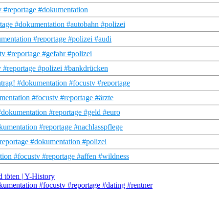
tv #reportage #dokumentation
tage #dokumentation #autobahn #polizei
mentation #reportage #polizei #audi
tv #reportage #gefahr #polizei
v #reportage #polizei #bankdrücken
trag! #dokumentation #focustv #reportage
umentation #focustv #reportage #ärzte
#dokumentation #reportage #geld #euro
kumentation #reportage #nachlasspflege
reportage #dokumentation #polizei
ion #focustv #reportage #affen #wildness
töten | Y-History
umentation #focustv #reportage #dating #rentner