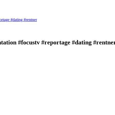
rtage #dating #rentner
ation #focustv #reportage #dating #rentne