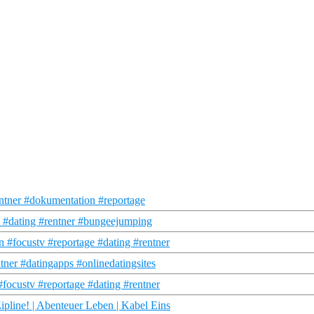
ntner #dokumentation #reportage
 #dating #rentner #bungeejumping
 #focustv #reportage #dating #rentner
tner #datingapps #onlinedatingsites
#focustv #reportage #dating #rentner
ipline! | Abenteuer Leben | Kabel Eins