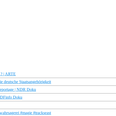
s…? | ARTE
die deutsche Staatsangehörigkeit
dreportage | NDR Doku
| ZDFinfo Doku
wahrsagerei #magie #trackseast