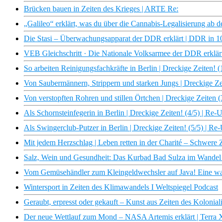
Brücken bauen in Zeiten des Krieges | ARTE Re:
„Galileo“ erklärt, was du über die Cannabis-Legalisierung ab d
Die Stasi – Überwachungsapparat der DDR erklärt | DDR in
VEB Gleichschritt · Die Nationale Volksarmee der DDR erkl
So arbeiten Reinigungsfachkräfte in Berlin | Dreckige Zeiten! 
Von Saubermännern, Strippern und starken Jungs | Dreckige Zei
Von verstopften Rohren und stillen Örtchen | Dreckige Zeiten (
Als Schornsteinfegerin in Berlin | Dreckige Zeiten! (4/5) | Re-
Als Swingerclub-Putzer in Berlin | Dreckige Zeiten! (5/5) | Re
Mit jedem Herzschlag | Leben retten in der Charité – Schwere 
Salz, Wein und Gesundheit: Das Kurbad Bad Sulza im Wande
Vom Gemüsehändler zum Kleingeldwechsler auf Java! Eine w
Wintersport in Zeiten des Klimawandels I Weltspiegel Podcast
Geraubt, erpresst oder gekauft – Kunst aus Zeiten des Kolo
Der neue Wettlauf zum Mond – NASA Artemis erklärt | Terra