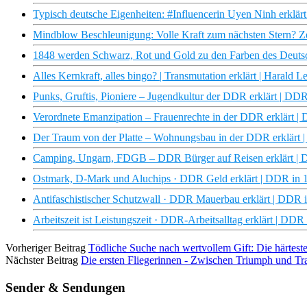
Typisch deutsche Eigenheiten: #Influencerin Uyen Ninh erklär
Mindblow Beschleunigung: Volle Kraft zum nächsten Stern? Zei
1848 werden Schwarz, Rot und Gold zu den Farben des Deutsc
Alles Kernkraft, alles bingo? | Transmutation erklärt | Harald 
Punks, Gruftis, Pioniere – Jugendkultur der DDR erklärt | 
Verordnete Emanzipation – Frauenrechte in der DDR erklärt
Der Traum von der Platte – Wohnungsbau in der DDR erklär
Camping, Ungarn, FDGB – DDR Bürger auf Reisen erklärt 
Ostmark, D-Mark und Aluchips · DDR Geld erklärt | DDR i
Antifaschistischer Schutzwall · DDR Mauerbau erklärt | DD
Arbeitszeit ist Leistungszeit · DDR-Arbeitsalltag erklärt | 
Vorheriger Beitrag
Tödliche Suche nach wertvollem Gift: Die härtest
Nächster Beitrag
Die ersten Fliegerinnen - Zwischen Triumph und T
Sender & Sendungen