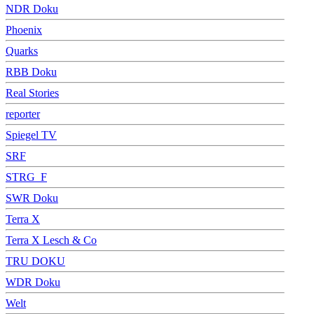
NDR Doku
Phoenix
Quarks
RBB Doku
Real Stories
reporter
Spiegel TV
SRF
STRG_F
SWR Doku
Terra X
Terra X Lesch & Co
TRU DOKU
WDR Doku
Welt