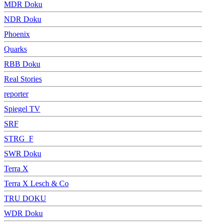
MDR Doku
NDR Doku
Phoenix
Quarks
RBB Doku
Real Stories
reporter
Spiegel TV
SRF
STRG_F
SWR Doku
Terra X
Terra X Lesch & Co
TRU DOKU
WDR Doku