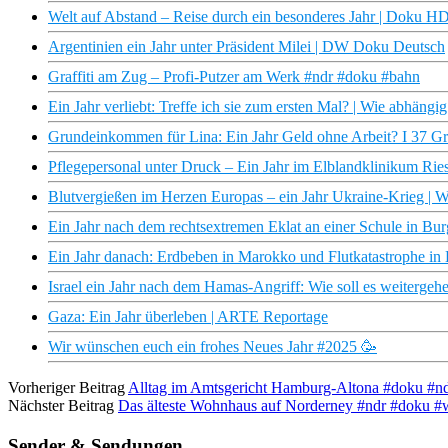
Welt auf Abstand – Reise durch ein besonderes Jahr | Doku 
Argentinien ein Jahr unter Präsident Milei | DW Doku Deutsch
Graffiti am Zug – Profi-Putzer am Werk #ndr #doku #bahn
Ein Jahr verliebt: Treffe ich sie zum ersten Mal? | Wie abhäng
Grundeinkommen für Lina: Ein Jahr Geld ohne Arbeit? I 37 G
Pflegepersonal unter Druck – Ein Jahr im Elblandklinikum 
Blutvergießen im Herzen Europas – ein Jahr Ukraine-Krieg |
Ein Jahr nach dem rechtsextremen Eklat an einer Schule in Bur
Ein Jahr danach: Erdbeben in Marokko und Flutkatastrophe in 
Israel ein Jahr nach dem Hamas-Angriff: Wie soll es weitergeh
Gaza: Ein Jahr überleben | ARTE Reportage
Wir wünschen euch ein frohes Neues Jahr #2025 🥳
Vorheriger Beitrag
Alltag im Amtsgericht Hamburg-Altona #doku #ndr
Nächster Beitrag
Das älteste Wohnhaus auf Norderney #ndr #doku 
Sender & Sendungen