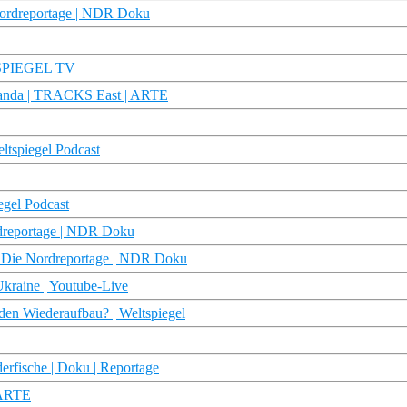
Nordreportage | NDR Doku
 | SPIEGEL TV
aganda | TRACKS East | ARTE
eltspiegel Podcast
egel Podcast
dreportage | NDR Doku
l | Die Nordreportage | NDR Doku
Ukraine | Youtube-Live
 den Wiederaufbau? | Weltspiegel
erfische | Doku | Reportage
 ARTE