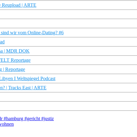
HD Reupload | ARTE
ig sind wir vom Online-Dating? #6
rad
Riesa | MDR DOK
 WELT Reportage
g | Reportage
Libyen I Weltspiegel Podcast
en? | Tracks East | ARTE
 #hamburg #gericht #justiz
#wohnen