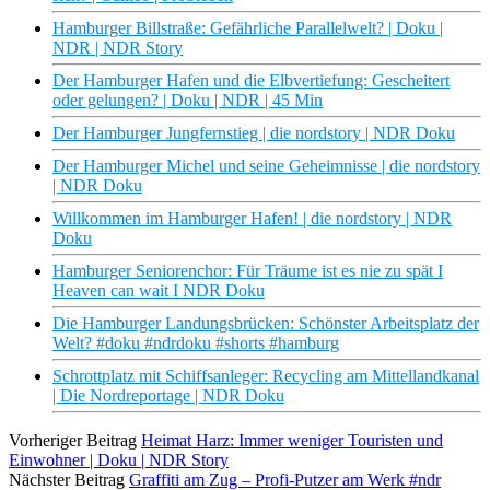
Hamburger Billstraße: Gefährliche Parallelwelt? | Doku |
NDR | NDR Story
Der Hamburger Hafen und die Elbvertiefung: Gescheitert
oder gelungen? | Doku | NDR | 45 Min
Der Hamburger Jungfernstieg | die nordstory | NDR Doku
Der Hamburger Michel und seine Geheimnisse | die nordstory
| NDR Doku
Willkommen im Hamburger Hafen! | die nordstory | NDR
Doku
Hamburger Seniorenchor: Für Träume ist es nie zu spät I
Heaven can wait I NDR Doku
Die Hamburger Landungsbrücken: Schönster Arbeitsplatz der
Welt? #doku #ndrdoku #shorts #hamburg
Schrottplatz mit Schiffsanleger: Recycling am Mittellandkanal
| Die Nordreportage | NDR Doku
Vorheriger Beitrag
Heimat Harz: Immer weniger Touristen und
Einwohner | Doku | NDR Story
Nächster Beitrag
Graffiti am Zug – Profi-Putzer am Werk #ndr