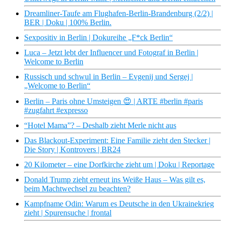
Dreamliner-Taufe am Flughafen-Berlin-Brandenburg (2/2) |
BER | Doku | 100% Berlin.
Sexpositiv in Berlin | Dokureihe „F*ck Berlin“
Luca – Jetzt lebt der Influencer und Fotograf in Berlin |
Welcome to Berlin
Russisch und schwul in Berlin – Evgenij und Sergej |
„Welcome to Berlin“
Berlin – Paris ohne Umsteigen 😍 | ARTE #berlin #paris
#zugfahrt #expresso
“Hotel Mama”? – Deshalb zieht Merle nicht aus
Das Blackout-Experiment: Eine Familie zieht den Stecker |
Die Story | Kontrovers | BR24
20 Kilometer – eine Dorfkirche zieht um | Doku | Reportage
Donald Trump zieht erneut ins Weiße Haus – Was gilt es,
beim Machtwechsel zu beachten?
Kampfname Odin: Warum es Deutsche in den Ukrainekrieg
zieht | Spurensuche | frontal