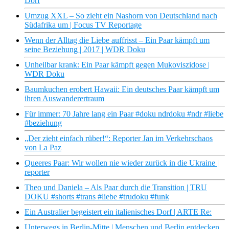
Dorf
Umzug XXL – So zieht ein Nashorn von Deutschland nach
Südafrika um | Focus TV Reportage
Wenn der Alltag die Liebe auffrisst – Ein Paar kämpft um
seine Beziehung | 2017 | WDR Doku
Unheilbar krank: Ein Paar kämpft gegen Mukoviszidose |
WDR Doku
Baumkuchen erobert Hawaii: Ein deutsches Paar kämpft um
ihren Auswanderertraum
Für immer: 70 Jahre lang ein Paar #doku ndrdoku #ndr #liebe
#beziehung
„Der zieht einfach rüber!“: Reporter Jan im Verkehrschaos
von La Paz
Queeres Paar: Wir wollen nie wieder zurück in die Ukraine |
reporter
Theo und Daniela – Als Paar durch die Transition | TRU
DOKU #shorts #trans #liebe #trudoku #funk
Ein Australier begeistert ein italienisches Dorf | ARTE Re:
Unterwegs in Berlin-Mitte | Menschen und Berlin entdecken