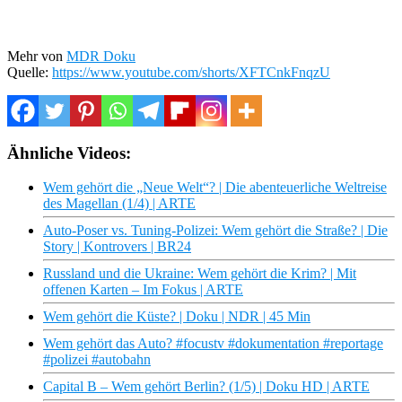
Mehr von
MDR Doku
Quelle:
https://www.youtube.com/shorts/XFTCnkFnqzU
Ähnliche Videos:
Wem gehört die „Neue Welt“? | Die abenteuerliche Weltreise
des Magellan (1/4) | ARTE
Auto-Poser vs. Tuning-Polizei: Wem gehört die Straße? | Die
Story | Kontrovers | BR24
Russland und die Ukraine: Wem gehört die Krim? | Mit
offenen Karten – Im Fokus | ARTE
Wem gehört die Küste? | Doku | NDR | 45 Min
Wem gehört das Auto? #focustv #dokumentation #reportage
#polizei #autobahn
Capital B – Wem gehört Berlin? (1/5) | Doku HD | ARTE