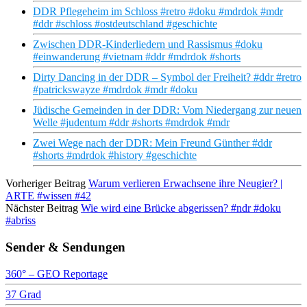
DDR Pflegeheim im Schloss #retro #doku #mdrdok #mdr
#ddr #schloss #ostdeutschland #geschichte
Zwischen DDR-Kinderliedern und Rassismus #doku
#einwanderung #vietnam #ddr #mdrdok #shorts
Dirty Dancing in der DDR – Symbol der Freiheit? #ddr #retro
#patrickswayze #mdrdok #mdr #doku
Jüdische Gemeinden in der DDR: Vom Niedergang zur neuen
Welle #judentum #ddr #shorts #mdrdok #mdr
Zwei Wege nach der DDR: Mein Freund Günther #ddr
#shorts #mdrdok #history #geschichte
Vorheriger Beitrag
Warum verlieren Erwachsene ihre Neugier? |
ARTE #wissen #42
Nächster Beitrag
Wie wird eine Brücke abgerissen? #ndr #doku
#abriss
Sender & Sendungen
360° – GEO Reportage
37 Grad