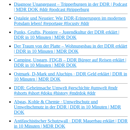
Diagnose Unangepasst – Tripperburgen in der DDR | Podcast
| MDR DOK #ddr #podcast #tripperburg
Ostalgie und Neugier: Wie DDR-Erinnerungen im modernen
Potsdam leben! #reportage #focustv #ddr
Punks, Gruftis, Pioniere – Jugendkultur der DDR erklärt |
DDR in 10 Minuten | MDR DOK
Der Traum von der Platte – Wohnungsbau in der DDR erklärt
| DDR in 10 Minuten | MDR DOK
Camping, Ungarn, FDGB – DDR Bürger auf Reisen erklärt |
DDR in 10 Minuten | MDR DOK
Ostmark, D-Mark und Aluchips · DDR Geld erklärt | DDR in
10 Minuten | MDR DOK
DDR: Geheimsache Umwelt #geschichte #umwelt #mdr
#shorts #short #doku #history #mdrdok #ddr
Abgas, Kohle & Chemie · Umweltschutz und
Umweltschmutz in der DDR | DDR in 10 Minuten | MDR
DOK
Antifaschistischer Schutzwall · DDR Mauerbau erklärt | DDR
in 10 Minuten | MDR DOK