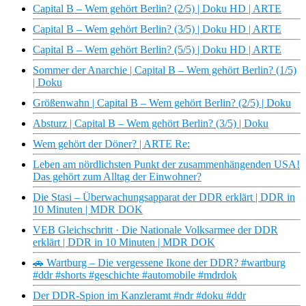
Capital B – Wem gehört Berlin? (2/5) | Doku HD | ARTE
Capital B – Wem gehört Berlin? (3/5) | Doku HD | ARTE
Capital B – Wem gehört Berlin? (5/5) | Doku HD | ARTE
Sommer der Anarchie | Capital B – Wem gehört Berlin? (1/5)
| Doku
Größenwahn | Capital B – Wem gehört Berlin? (2/5) | Doku
Absturz | Capital B – Wem gehört Berlin? (3/5) | Doku
Wem gehört der Döner? | ARTE Re:
Leben am nördlichsten Punkt der zusammenhängenden USA!
Das gehört zum Alltag der Einwohner?
Die Stasi – Überwachungsapparat der DDR erklärt | DDR in
10 Minuten | MDR DOK
VEB Gleichschritt · Die Nationale Volksarmee der DDR
erklärt | DDR in 10 Minuten | MDR DOK
🚗 Wartburg – Die vergessene Ikone der DDR? #wartburg
#ddr #shorts #geschichte #automobile #mdrdok
Der DDR-Spion im Kanzleramt #ndr #doku #ddr